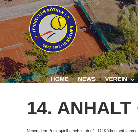
HOME
NEWS
VEREIN
Der Vorstand
14.
ANHALT
Das Clubhaus
Die Tennisanl
Neben dem Punktspielbetrieb ist der 1. TC Köthen seit Jahren
Mitgliedschaft