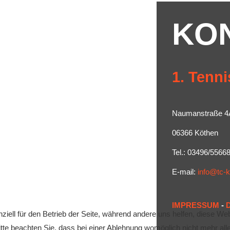
KO
1. Tenni
Naumanstraße 4
06366 Köthen
Tel.: 03496/5566
E-mail:
info@tc-
IMPRESSUM
-
ziell für den Betrieb der Seite, während andere uns helfen, diese We
te beachten Sie, dass bei einer Ablehnung womöglich nicht mehr alle 