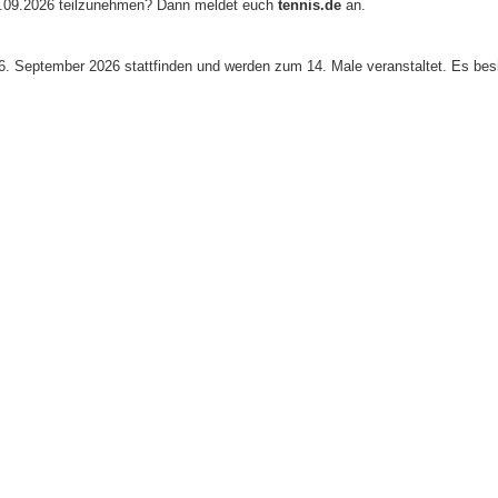
.09.2026 teilzunehmen? Dann meldet euch
tennis.de
an.
Bitterf
Vereins
6. September 2026 stattfinden und werden zum 14. Male veranstaltet. Es besi
ervice
e
n