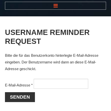
HOME
NEWS
USERNAME
REMINDER
VEREIN
REQUEST
Der Vorstand
Das Clubhaus
Bitte die für das Benutzerkonto hinterlegte E-Mail-Adresse
Die Tennisanlage
eingeben. Der Benutzername wird dann an diese E-Mail-
Adresse geschickt.
Mitgliedschaft
Downloads
E-Mail-Adresse
*
Bespannungsservice
SENDEN
Die Geschichte
Die Sponsoren