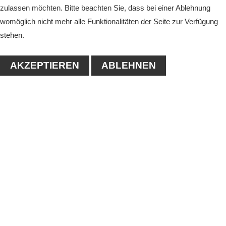
zulassen möchten. Bitte beachten Sie, dass bei einer Ablehnung
womöglich nicht mehr alle Funktionalitäten der Seite zur Verfügung
stehen.
AKZEPTIEREN
ABLEHNEN
KONTAKT
1. Tennisclub-Köthen e.V.
Naumanstraße 4A
06366 Köthen
Tel.: 03496/556683