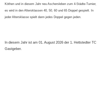
Köthen und in diesem Jahr neu Aschersleben zum 4-Städte-Turnier,
Die Fotos
es wird in den Altersklassen 40, 50, 60 und 65 Doppel
gespielt. In
MANNSCHAFTEN
jeder Altersklasse spielt dann jedes Doppel gegen jeden.
Punktspiele
Punktspiele Wintersaison 2025/2026
Erwachsene
In diesem Jahr ist am 01. August 2026 der 1. Hettstedter TC
Gastgeber.
Jugend
TRAINING
Trainingszeiten
Trainer
Platz buchen
Kinder- und Jugendtraining
EVENTS & TURNIERE