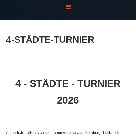
HOME
NEWS
4-STÄDTE-TURNIER
VEREIN
Der Vorstand
Das Clubhaus
Die Tennisanlage
4 - STÄDTE - TURNIER
Mitgliedschaft
2026
Downloads
Bespannungsservice
Die Geschichte
Alljährlich treffen sich die Tennisvereine aus Bernburg, Hettstedt,
Die Sponsoren