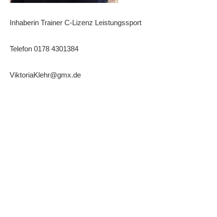
Die Fotos
Inhaberin Trainer C-Lizenz Leistungssport
MANNSCHAFTEN
Punktspiele
Telefon 0178 4301384
Punktspiele Wintersaison 2025/2026
ViktoriaKlehr@gmx.de
Erwachsene
Jugend
TRAINING
Trainingszeiten
Trainer
Platz buchen
Kinder- und Jugendtraining
EVENTS & TURNIERE