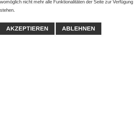
womöglich nicht mehr alle Funktionalitäten der Seite zur Verfügung
stehen.
AKZEPTIEREN
ABLEHNEN
KONTAKT
1. Tennisclub-Köthen e.V.
Naumanstraße 4A
06366 Köthen
Tel.: 03496/556683
E-mail:
info@tc-koethen.de