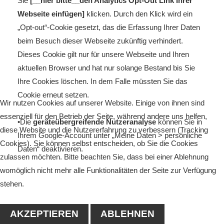
Sie
[__hier bitte__den Analytics Opt-Out Link Ihrer
Webseite einfügen]
klicken. Durch den Klick wird ein
„Opt-out“-Cookie gesetzt, das die Erfassung Ihrer Daten
beim Besuch dieser Webseite zukünftig verhindert.
Dieses Cookie gilt nur für unsere Webseite und Ihren
aktuellen Browser und hat nur solange Bestand bis Sie
Ihre Cookies löschen. In dem Falle müssten Sie das
Cookie erneut setzen.
Wir nutzen Cookies auf unserer Website. Einige von ihnen sind
essenziell für den Betrieb der Seite, während andere uns helfen,
•Die
geräteübergreifende Nutzeranalyse
können Sie in
diese Website und die Nutzererfahrung zu verbessern (Tracking
Ihrem Google-Account unter „Meine Daten > persönliche
Cookies). Sie können selbst entscheiden, ob Sie die Cookies
Daten“ deaktivieren.
zulassen möchten. Bitte beachten Sie, dass bei einer Ablehnung
womöglich nicht mehr alle Funktionalitäten der Seite zur Verfügung
stehen.
AKZEPTIEREN
ABLEHNEN
Google Maps