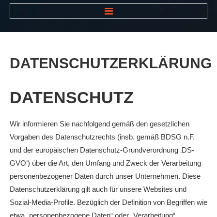
HOME
NEWS
DATENSCHUTZERKLÄRUNG
VEREIN
Der Vorstand
DATENSCHUTZ
Das Clubhaus
Die Tennisanlage
Wir informieren Sie nachfolgend gemäß den gesetzlichen
Vorgaben des Datenschutzrechts (insb. gemäß BDSG n.F.
Mitgliedschaft
und der europäischen Datenschutz-Grundverordnung ‚DS-
Downloads
GVO‘) über die Art, den Umfang und Zweck der Verarbeitung
Bespannungsservice
personenbezogener Daten durch unser Unternehmen. Diese
Datenschutzerklärung gilt auch für unsere Websites und
Die Geschichte
Sozial-Media-Profile. Bezüglich der Definition von Begriffen wie
Die Sponsoren
etwa „personenbezogene Daten“ oder „Verarbeitung“