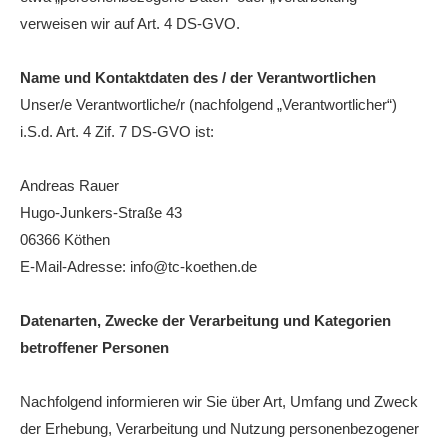
verweisen wir auf Art. 4 DS-GVO.
Die Fotos
MANNSCHAFTEN
Name und Kontaktdaten des / der Verantwortlichen
Punktspiele
Unser/e Verantwortliche/r (nachfolgend „Verantwortlicher“)
i.S.d. Art. 4 Zif. 7 DS-GVO ist:
Punktspiele Wintersaison 2025/2026
Erwachsene
Andreas Rauer
Hugo-Junkers-Straße 43
Jugend
06366 Köthen
TRAINING
E-Mail-Adresse: info@tc-koethen.de
Trainingszeiten
Trainer
Datenarten, Zwecke der Verarbeitung und Kategorien
betroffener Personen
Platz buchen
Kinder- und Jugendtraining
Nachfolgend informieren wir Sie über Art, Umfang und Zweck
der Erhebung, Verarbeitung und Nutzung personenbezogener
EVENTS & TURNIERE