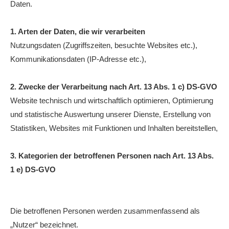
Daten.
Anhalt Open Senioren
4-Städte-Turnier
1. Arten der Daten, die wir verarbeiten
Nutzungsdaten (Zugriffszeiten, besuchte Websites etc.),
Unternehmer-Cup 2026
Kommunikationsdaten (IP-Adresse etc.),
5. Kreismeisterschaften Anhalt Bitterfeld Kinder und
Jugend 2026
2. Zwecke der Verarbeitung nach Art. 13 Abs. 1 c) DS-GVO
Website technisch und wirtschaftlich optimieren, Optimierung
Vereinsturniere 2026
und statistische Auswertung unserer Dienste, Erstellung von
Statistiken, Websites mit Funktionen und Inhalten bereitstellen,
3. Kategorien der betroffenen Personen nach Art. 13 Abs.
1 e) DS-GVO
Die betroffenen Personen werden zusammenfassend als
„Nutzer“ bezeichnet.