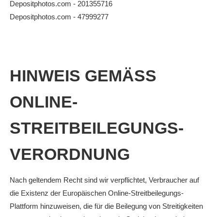
Depositphotos.com - 201355716
Anhalt Open Senioren
Depositphotos.com - 47999277
4-Städte-Turnier
Unternehmer-Cup 2026
5. Kreismeisterschaften Anhalt Bitterfeld Kinder und
HINWEIS GEMÄSS O
Jugend 2026
Vereinsturniere 2026
NLINE-S
TREITBEILEGUNGS-V
ERORDNUNG
Nach geltendem Recht sind wir verpflichtet, Verbraucher auf
die Existenz der Europäischen Online-Streitbeilegungs-
Plattform hinzuweisen, die für die Beilegung von Streitigkeiten