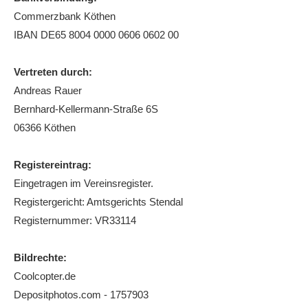
Commerzbank Köthen
Die Fotos
IBAN DE65 8004 0000 0606 0602 00
MANNSCHAFTEN
Punktspiele
Vertreten durch:
Andreas Rauer
Punktspiele Wintersaison 2025/2026
Bernhard-Kellermann-Straße 6S
Erwachsene
06366 Köthen
Jugend
Registereintrag:
TRAINING
Eingetragen im Vereinsregister.
Trainingszeiten
Registergericht: Amtsgerichts Stendal
Trainer
Registernummer: VR33114
Platz buchen
Bildrechte:
Kinder- und Jugendtraining
Coolcopter.de
Depositphotos.com - 1757903
EVENTS & TURNIERE