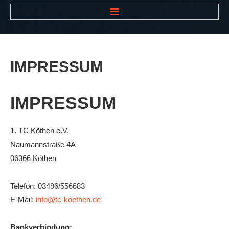
HOME
NEWS
IMPRESSUM
VEREIN
Der Vorstand
IMPRESSUM
Das Clubhaus
Die Tennisanlage
1. TC Köthen e.V.
Naumannstraße 4A
Mitgliedschaft
06366 Köthen
Downloads
Bespannungsservice
Telefon: 03496/556683
E-Mail:
info@tc-koethen.de
Die Geschichte
Die Sponsoren
Bankverbindung: