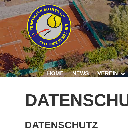
HOME
NEWS
VEREIN
Der Vorstand
DATENSCH
Das Clubhaus
Die Tennisanl
DATENSCHUTZ
Mitgliedschaft