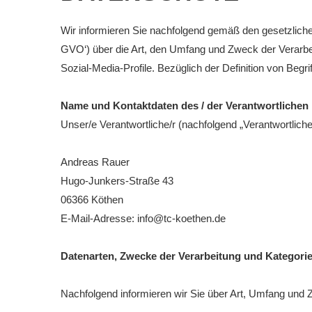
Downloads
Wir informieren Sie nachfolgend gemäß den gesetzlic
Bespannungss
GVO‘) über die Art, den Umfang und Zweck der Verarb
Sozial-Media-Profile. Bezüglich der Definition von Beg
Die Geschicht
Die Sponsore
Name und Kontaktdaten des / der Verantwortlichen
Unser/e Verantwortliche/r (nachfolgend „Verantwortlicher“
Die Fotos
Andreas Rauer
Hugo-Junkers-Straße 43
06366 Köthen
E-Mail-Adresse: info@tc-koethen.de
Datenarten, Zwecke der Verarbeitung und Kategori
Nachfolgend informieren wir Sie über Art, Umfang un