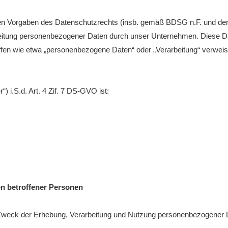
Bitterf
hen Vorgaben des Datenschutzrechts (insb. gemäß BDSG n.F. und d
Vereins
ervice
eitung personenbezogener Daten durch unser Unternehmen. Diese Dat
riffen wie etwa „personenbezogene Daten“ oder „Verarbeitung“ verwei
e
n
) i.S.d. Art. 4 Zif. 7 DS-GVO ist:
en betroffener Personen
d Zweck der Erhebung, Verarbeitung und Nutzung personenbezogener 