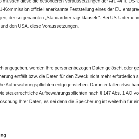
o müssen diese die besonderen Voraussetzungen der Art. 44 ff. DS-GV
EU-Kommission offiziell anerkannte Feststellung eines der EU ents
htungen, der so genannten „Standardvertragsklauseln“. Bei US-Unterneh
und den USA, diese Voraussetzungen.
ch angegeben, werden Ihre personenbezogen Daten gelöscht oder gesper
erung entfällt bzw. die Daten für den Zweck nicht mehr erforderlich 
he Aufbewahrungspflichten entgegenstehen. Darunter fallen etwa han
ie steuerrechtliche Aufbewahrungspflichten nach § 147 Abs. 1 AO v
Löschung Ihrer Daten, es sei denn die Speicherung ist weiterhin für e
ung