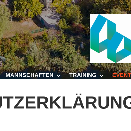
MANNSCHAFTEN
TRAINING
EVENT
Punktspiele
Trainingszeiten
Anhalt 
UTZERKLÄRUN
Punktspiele Wintersaison 2025/2026
Trainer
4-Städt
age
Erwachsene
Platz buchen
Untern
Jugend
Kinder- und Jugendtraining
5. Krei