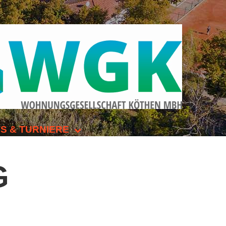
S & TURNIERE
Open Senioren
G
e-Turnier
ehmer-Cup 2026
smeisterschaften Anhalt