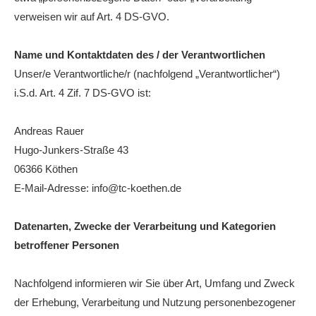
verweisen wir auf Art. 4 DS-GVO.
Die Fotos
MANNSCHAFTEN
Name und Kontaktdaten des / der Verantwortlichen
Punktspiele
Unser/e Verantwortliche/r (nachfolgend „Verantwortlicher“)
i.S.d. Art. 4 Zif. 7 DS-GVO ist:
Punktspiele Wintersaison 2025/2026
Erwachsene
Andreas Rauer
Hugo-Junkers-Straße 43
Jugend
06366 Köthen
TRAINING
E-Mail-Adresse: info@tc-koethen.de
Trainingszeiten
Trainer
Datenarten, Zwecke der Verarbeitung und Kategorien
betroffener Personen
Platz buchen
Kinder- und Jugendtraining
Nachfolgend informieren wir Sie über Art, Umfang und Zweck
der Erhebung, Verarbeitung und Nutzung personenbezogener
EVENTS & TURNIERE