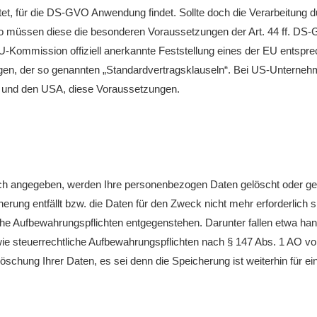
, für die DS-GVO Anwendung findet. Sollte doch die Verarbeitung d
o müssen diese die besonderen Voraussetzungen der Art. 44 ff. DS-GV
EU-Kommission offiziell anerkannte Feststellung eines der EU ents
htungen, der so genannten „Standardvertragsklauseln“. Bei US-Unterneh
und den USA, diese Voraussetzungen.
ch angegeben, werden Ihre personenbezogen Daten gelöscht oder gesper
erung entfällt bzw. die Daten für den Zweck nicht mehr erforderlich 
he Aufbewahrungspflichten entgegenstehen. Darunter fallen etwa han
ie steuerrechtliche Aufbewahrungspflichten nach § 147 Abs. 1 AO v
Löschung Ihrer Daten, es sei denn die Speicherung ist weiterhin für e