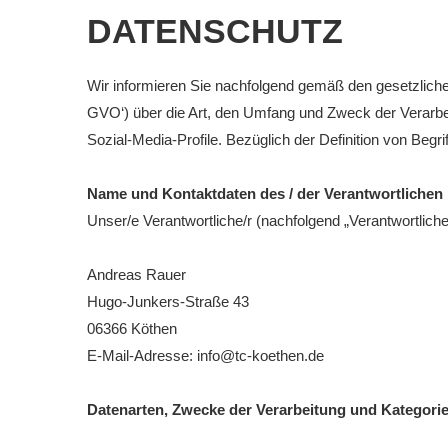
DATENSCHUTZ
Downloads
Bespannungss
Wir informieren Sie nachfolgend gemäß den gesetzlic
Die Geschicht
GVO‘) über die Art, den Umfang und Zweck der Verarb
Sozial-Media-Profile. Bezüglich der Definition von Beg
Die Sponsore
Die Fotos
Name und Kontaktdaten des / der Verantwortlichen
Unser/e Verantwortliche/r (nachfolgend „Verantwortlicher“
Andreas Rauer
Hugo-Junkers-Straße 43
06366 Köthen
E-Mail-Adresse: info@tc-koethen.de
Datenarten, Zwecke der Verarbeitung und Kategori