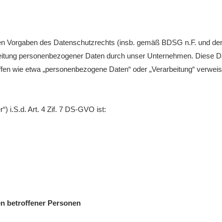
Bitterf
Vereins
ervice
hen Vorgaben des Datenschutzrechts (insb. gemäß BDSG n.F. und d
e
eitung personenbezogener Daten durch unser Unternehmen. Diese Dat
riffen wie etwa „personenbezogene Daten“ oder „Verarbeitung“ verwei
n
) i.S.d. Art. 4 Zif. 7 DS-GVO ist:
en betroffener Personen