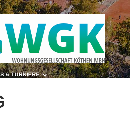
S & TURNIERE
Open Senioren
G
e-Turnier
ehmer-Cup 2026
smeisterschaften Anhalt