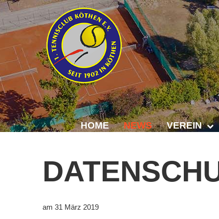
HOME
NEWS
VEREIN
Der Vorstand
DATENSCH
Das Clubhaus
Die Tennisanl
am 31 März 2019
Mitgliedschaft