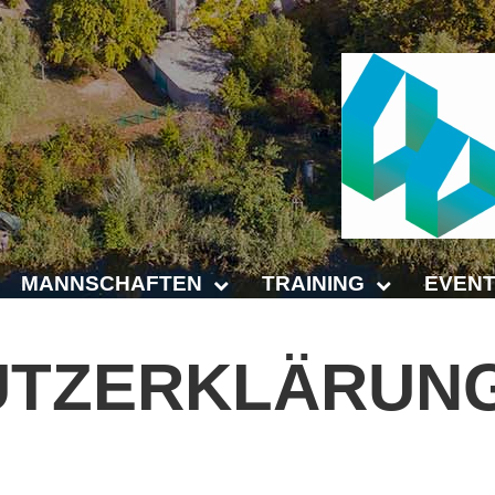
MANNSCHAFTEN
TRAINING
EVENT
Punktspiele
Trainingszeiten
Anhalt 
UTZERKLÄRUN
Punktspiele Wintersaison 2025/2026
Trainer
4-Städt
age
Erwachsene
Platz buchen
Untern
Jugend
Kinder- und Jugendtraining
5. Krei