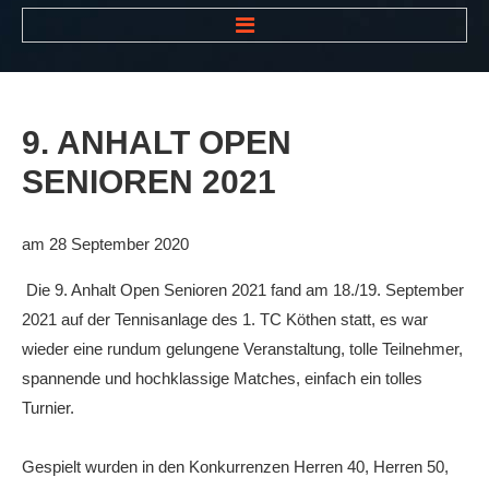
HOME
NEWS
9.
ANHALT
OPEN
VEREIN
SENIOREN
2021
Der Vorstand
Das Clubhaus
am 28 September 2020
Die Tennisanlage
Die 9. Anhalt Open Senioren 2021 fand am 18./19. September
Mitgliedschaft
2021 auf der Tennisanlage des 1. TC Köthen statt, es war
wieder eine rundum gelungene Veranstaltung, tolle Teilnehmer,
Downloads
spannende und hochklassige Matches, einfach ein tolles
Bespannungsservice
Turnier.
Die Geschichte
Gespielt wurden in den Konkurrenzen Herren 40, Herren 50,
Die Sponsoren