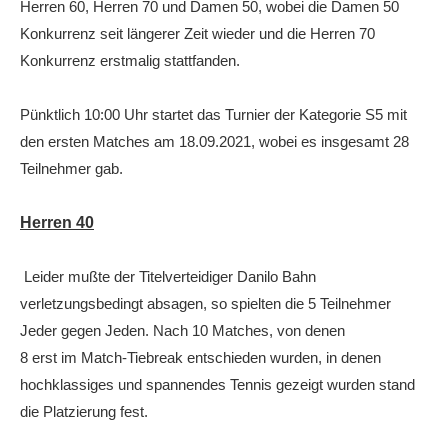
Herren 60, Herren 70 und Damen 50, wobei die Damen 50
Die Fotos
Konkurrenz seit längerer Zeit wieder und die Herren 70
Konkurrenz erstmalig stattfanden.
MANNSCHAFTEN
Punktspiele
Pünktlich 10:00 Uhr startet das Turnier der Kategorie S5 mit
Punktspiele Wintersaison 2025/2026
den ersten Matches am 18.09.2021, wobei es insgesamt 28
Teilnehmer gab.
Erwachsene
Jugend
Herren 40
TRAINING
Leider mußte der Titelverteidiger Danilo Bahn
Trainingszeiten
verletzungsbedingt absagen, so spielten die 5 Teilnehmer
Trainer
Jeder gegen Jeden. Nach 10 Matches, von denen
8 erst im Match-Tiebreak entschieden wurden, in denen
Platz buchen
hochklassiges und spannendes Tennis gezeigt wurden stand
Kinder- und Jugendtraining
die Platzierung fest.
EVENTS & TURNIERE