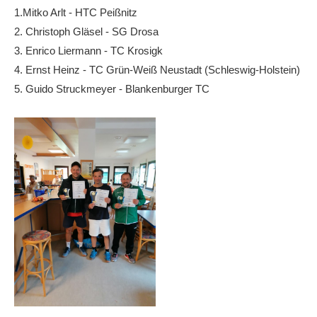
Anhalt Open Senioren
1.Mitko Arlt - HTC Peißnitz
2. Christoph Gläsel - SG Drosa
4-Städte-Turnier
3. Enrico Liermann - TC Krosigk
Unternehmer-Cup 2026
4. Ernst Heinz - TC Grün-Weiß Neustadt (Schleswig-Holstein)
5. Guido Struckmeyer - Blankenburger TC
5. Kreismeisterschaften Anhalt Bitterfeld Kinder und
Jugend 2026
Vereinsturniere 2026