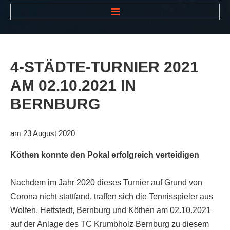
HOME
NEWS
4-STÄDTE-TURNIER
2021
VEREIN
AM
02.10.2021
IN
Der Vorstand
BERNBURG
Das Clubhaus
Die Tennisanlage
am 23 August 2020
Mitgliedschaft
Köthen konnte den Pokal erfolgreich verteidigen
Downloads
Nachdem im Jahr 2020 dieses Turnier auf Grund von
Bespannungsservice
Corona nicht stattfand, traffen sich die Tennisspieler aus
Die Geschichte
Wolfen, Hettstedt, Bernburg und Köthen am 02.10.2021
auf der Anlage des TC Krumbholz Bernburg zu diesem
Die Sponsoren