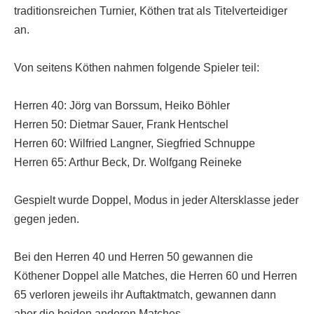
traditionsreichen Turnier, Köthen trat als Titelverteidiger
Die Fotos
an.
MANNSCHAFTEN
Von seitens Köthen nahmen folgende Spieler teil:
Punktspiele
Punktspiele Wintersaison 2025/2026
Herren 40: Jörg van Borssum, Heiko Böhler
Erwachsene
Herren 50: Dietmar Sauer, Frank Hentschel
Herren 60: Wilfried Langner, Siegfried Schnuppe
Jugend
Herren 65: Arthur Beck, Dr. Wolfgang Reineke
TRAINING
Trainingszeiten
Gespielt wurde Doppel, Modus in jeder Altersklasse jeder
gegen jeden.
Trainer
Platz buchen
Bei den Herren 40 und Herren 50 gewannen die
Köthener Doppel alle Matches, die Herren 60 und Herren
Kinder- und Jugendtraining
65 verloren jeweils ihr Auftaktmatch, gewannen dann
EVENTS & TURNIERE
aber die beiden anderen Matches.