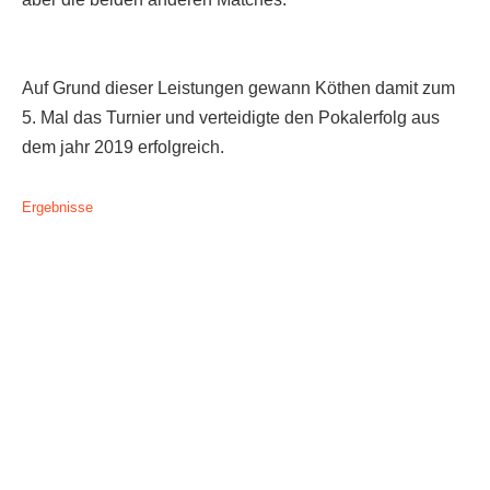
Anhalt Open Senioren
4-Städte-Turnier
Auf Grund dieser Leistungen gewann Köthen damit zum
Unternehmer-Cup 2026
5. Mal das Turnier und verteidigte den Pokalerfolg aus
5. Kreismeisterschaften Anhalt Bitterfeld Kinder und
dem jahr 2019 erfolgreich.
Jugend 2026
Ergebnisse
Vereinsturniere 2026