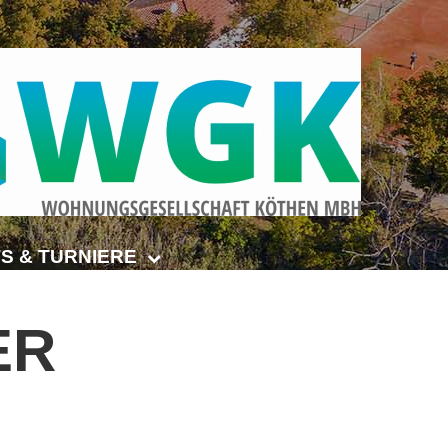
S & TURNIERE
Open Senioren
ER
e-Turnier
ehmer-Cup 2026
smeisterschaften Anhalt