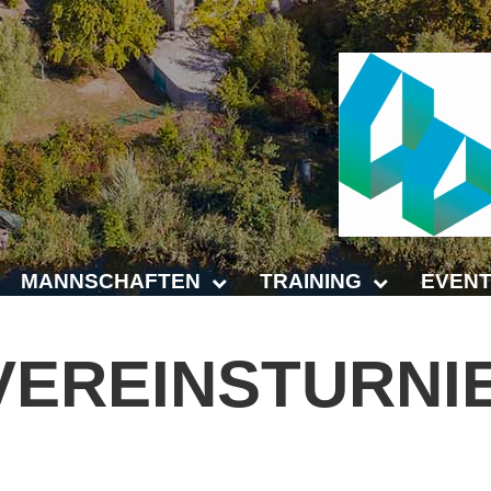
MANNSCHAFTEN
TRAINING
EVENT
Punktspiele
Trainingszeiten
Anhalt 
VEREINSTURNI
Punktspiele Wintersaison 2025/2026
Trainer
4-Städt
age
Erwachsene
Platz buchen
Untern
Jugend
Kinder- und Jugendtraining
5. Krei