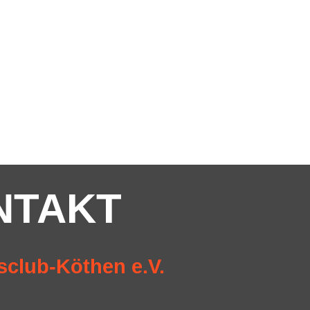
NTAKT
sclub-Köthen e.V.