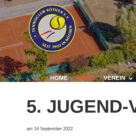
HOME
NEWS
VEREIN
Der Vorstand
5.
JUGEND-
Das Clubhaus
Die Tennisanl
am 14 September 2022
Mitgliedschaft