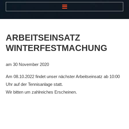
HOME
NEWS
ARBEITSEINSATZ
VEREIN
WINTERFESTMACHUNG
Der Vorstand
Das Clubhaus
am 30 November 2020
Die Tennisanlage
Am 08.10.2022 findet unser nächster Arbeitseinsatz ab 10:00
Mitgliedschaft
Uhr auf der Tennisanlage statt.
Wir bitten um zahlreiches Erscheinen.
Downloads
Bespannungsservice
Die Geschichte
Die Sponsoren