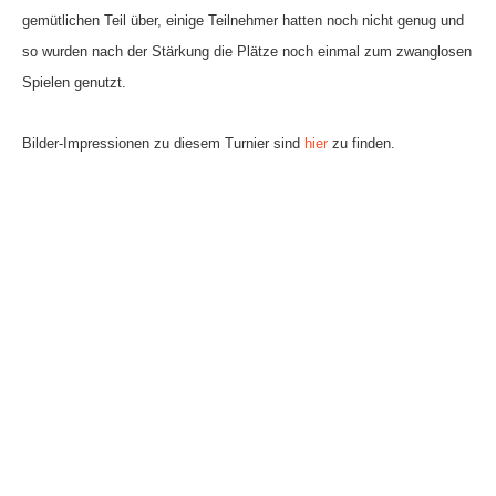
Anhalt Open Senioren
gemütlichen Teil über, einige Teilnehmer hatten noch nicht genug und
so wurden nach der Stärkung die Plätze noch einmal zum zwanglosen
4-Städte-Turnier
Spielen genutzt.
Unternehmer-Cup 2026
Bilder-Impressionen zu diesem Turnier sind
hier
zu finden.
5. Kreismeisterschaften Anhalt Bitterfeld Kinder und
Jugend 2026
Vereinsturniere 2026