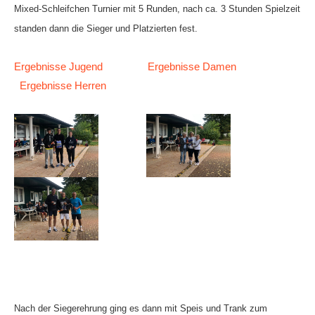
Mixed-Schleifchen Turnier mit 5 Runden, nach ca.
3 Stunden Spielzeit
Die Fotos
standen dann die Sieger und Platzierten fest.
MANNSCHAFTEN
Ergebnisse Jugend
Ergebnisse Damen
Punktspiele
Ergebnisse Herren
Punktspiele Wintersaison 2025/2026
Erwachsene
Jugend
TRAINING
Trainingszeiten
Trainer
Platz buchen
Kinder- und Jugendtraining
EVENTS & TURNIERE
Nach der Siegerehrung ging es dann mit Speis und Trank zum