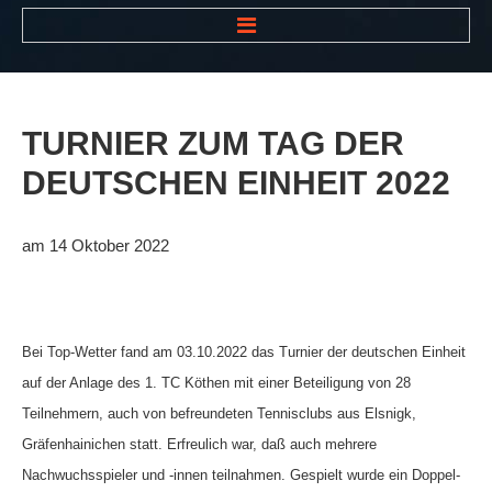
HOME
NEWS
TURNIER
ZUM
TAG
DER
VEREIN
DEUTSCHEN
EINHEIT
2022
Der Vorstand
Das Clubhaus
am 14 Oktober 2022
Die Tennisanlage
Mitgliedschaft
Bei Top-Wetter fand am 03.10.2022 das Turnier der deutschen Einheit
Downloads
auf der Anlage des 1. TC Köthen mit einer Beteiligung von 28
Bespannungsservice
Teilnehmern, auch von befreundeten Tennisclubs aus Elsnigk,
Die Geschichte
Gräfenhainichen statt. Erfreulich war, daß auch mehrere
Nachwuchsspieler und -innen teilnahmen. Gespielt wurde ein Doppel-
Die Sponsoren