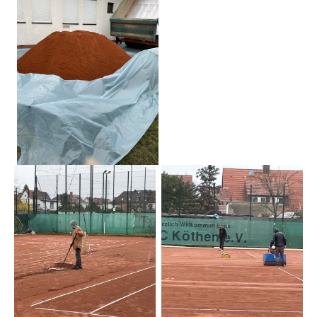
Die Fotos
MANNSCHAFTEN
Punktspiele
Punktspiele Wintersaison 2025/2026
Erwachsene
Jugend
TRAINING
Trainingszeiten
Trainer
Platz buchen
Kinder- und Jugendtraining
EVENTS & TURNIERE