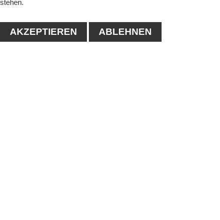
stehen.
AKZEPTIEREN
ABLEHNEN
KONTAKT
1. Tennisclub-Köthen e.V.
Naumanstraße 4A
06366 Köthen
Tel.: 03496/556683
E-mail:
info@tc-koethen.de