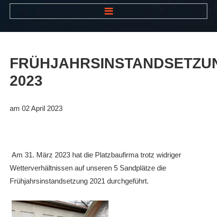
HOME
NEWS
FRÜHJAHRSINSTANDSETZU
VEREIN
2023
Der Vorstand
Das Clubhaus
am 02 April 2023
Die Tennisanlage
Mitgliedschaft
Am 31. März 2023 hat die Platzbaufirma trotz widriger
Downloads
Wetterverhältnissen auf unseren 5 Sandplätze die
Bespannungsservice
Frühjahrsinstandsetzung 2021 durchgeführt.
Die Geschichte
Die Sponsoren