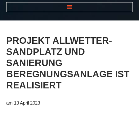
HOME
NEWS
PROJEKT
ALLWETTER-
VEREIN
SANDPLATZ
UND
Der Vorstand
SANIERUNG
Das Clubhaus
BEREGNUNGSANLAGE
IST
Die Tennisanlage
REALISIERT
Mitgliedschaft
Downloads
am 13 April 2023
Bespannungsservice
Die Geschichte
Die Sponsoren