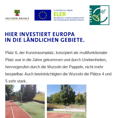
Die Fotos
MANNSCHAFTEN
Punktspiele
Punktspiele Wintersaison 2025/2026
Erwachsene
Platz 6, der Kunstrasenplatz, konzipiert als multifunktionaler
Jugend
Platz war in die Jahre gekommen und durch Unebenheiten,
TRAINING
hervorgerufen durch die Wurzeln der Pappeln, nicht mehr
Trainingszeiten
bespielbar. Auch beeinträchtigten die Wurzeln die Plätze 4 und
5 sehr stark.
Trainer
Platz buchen
Kinder- und Jugendtraining
EVENTS & TURNIERE