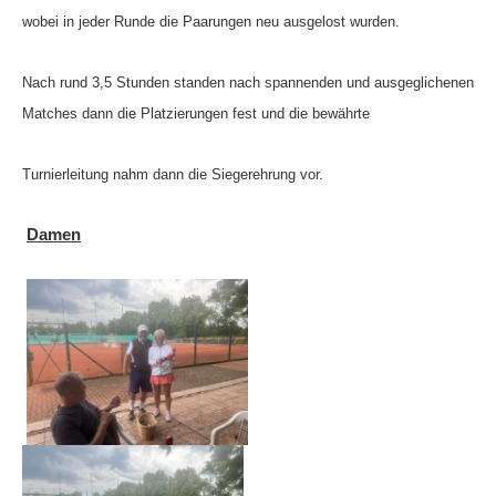
wobei in jeder Runde die Paarungen neu ausgelost wurden.
Die Fotos
MANNSCHAFTEN
Nach rund 3,5 Stunden standen nach spannenden und ausgeglichenen
Punktspiele
Matches dann die Platzierungen fest und die bewährte
Punktspiele Wintersaison 2025/2026
Turnierleitung nahm dann
die Siegerehrung vor.
Erwachsene
Damen
Jugend
TRAINING
Trainingszeiten
Trainer
Platz buchen
Kinder- und Jugendtraining
EVENTS & TURNIERE