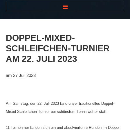
HOME
NEWS
DOPPEL-MIXED-
VEREIN
SCHLEIFCHEN-TURNIER
Der Vorstand
AM
22.
JULI
2023
Das Clubhaus
Die Tennisanlage
am 27 Juli 2023
Mitgliedschaft
Downloads
Am Samstag, den 22. Juli 2023 fand unser traditionelles Doppel-
Bespannungsservice
Mixed-Schleifchen-Turnier bei schönstem Tenniswetter statt.
Die Geschichte
Die Sponsoren
11 Teilnehmer fanden sich ein und absolvierten 5 Runden im Doppel,