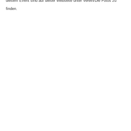
diesem Event sind auf dieser Webseite unter Verein/Die Fotos zu
finden.