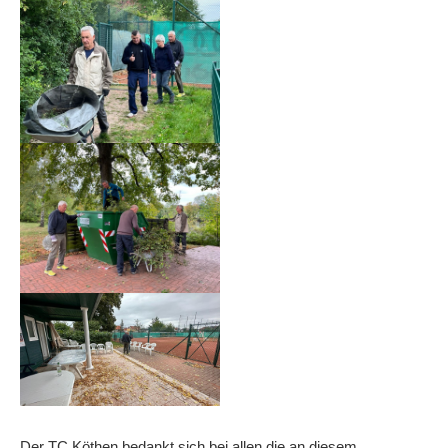
Die Fotos
MANNSCHAFTEN
Punktspiele
Punktspiele Wintersaison 2025/2026
Erwachsene
Jugend
TRAINING
Trainingszeiten
Trainer
Platz buchen
Kinder- und Jugendtraining
EVENTS & TURNIERE
Der TC Köthen bedankt sich bei allen die an diesem