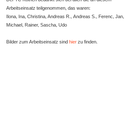
Anhalt Open Senioren
Arbeitseinsatz teilgenommen, das waren:
Ilona, Ina, Christina, Andreas R., Andreas S., Ferenc, Jan,
4-Städte-Turnier
Michael, Rainer, Sascha, Udo
Unternehmer-Cup 2026
5. Kreismeisterschaften Anhalt Bitterfeld Kinder und
Bilder zum Arbeitseinsatz sind
hier
zu finden.
Jugend 2026
Vereinsturniere 2026