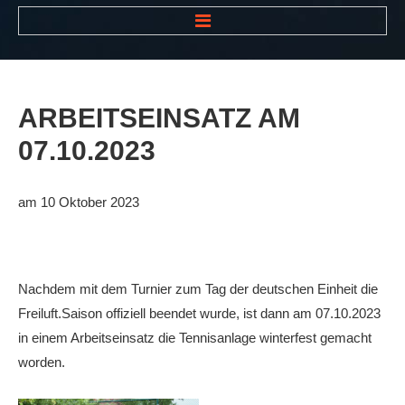
HOME
NEWS
ARBEITSEINSATZ
AM
VEREIN
07.10.2023
Der Vorstand
Das Clubhaus
am 10 Oktober 2023
Die Tennisanlage
Mitgliedschaft
Nachdem mit dem Turnier zum Tag der deutschen Einheit die
Downloads
Freiluft.Saison offiziell beendet wurde, ist dann am 07.10.2023
Bespannungsservice
in einem Arbeitseinsatz die Tennisanlage winterfest gemacht
worden.
Die Geschichte
Die Sponsoren