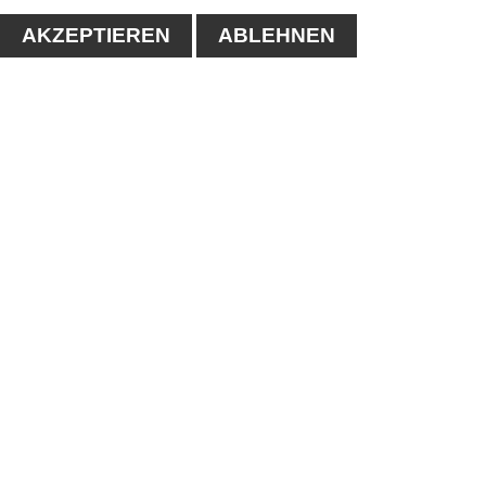
AKZEPTIEREN
ABLEHNEN
KONTAKT
1. Tennisclub-Köthen e.V.
Naumanstraße 4A
06366 Köthen
Tel.: 03496/556683
E-mail:
info@tc-koethen.de
IMPRESSUM
-
DATENSCHUTZERKLÄRUNG