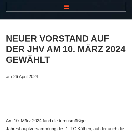
HOME
NEWS
NEUER
VORSTAND
AUF
VEREIN
DER
JHV
AM
10.
MÄRZ
2024
Der Vorstand
GEWÄHLT
Das Clubhaus
Die Tennisanlage
am 26 April 2024
Mitgliedschaft
Downloads
Bespannungsservice
Die Geschichte
Am 10. März 2024 fand die turnusmäßige
Jahreshauptversammlung des 1. TC Köthen, auf der auch die
Die Sponsoren