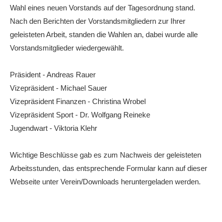
Wahl eines neuen Vorstands auf der Tagesordnung stand.
Die Fotos
Nach den Berichten der Vorstandsmitgliedern zur Ihrer
MANNSCHAFTEN
geleisteten Arbeit, standen die Wahlen an, dabei wurde alle
Vorstandsmitglieder wiedergewählt.
Punktspiele
Punktspiele Wintersaison 2025/2026
Präsident - Andreas Rauer
Erwachsene
Vizepräsident - Michael Sauer
Vizepräsident Finanzen - Christina Wrobel
Jugend
Vizepräsident Sport - Dr. Wolfgang Reineke
TRAINING
Jugendwart - Viktoria Klehr
Trainingszeiten
Wichtige Beschlüsse gab es zum Nachweis der geleisteten
Trainer
Arbeitsstunden, das entsprechende Formular kann auf dieser
Platz buchen
Webseite unter Verein/Downloads heruntergeladen werden.
Kinder- und Jugendtraining
EVENTS & TURNIERE