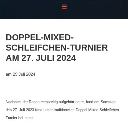
HOME
NEWS
DOPPEL-MIXED-
VEREIN
SCHLEIFCHEN-TURNIER
Der Vorstand
AM
27.
JULI
2024
Das Clubhaus
Die Tennisanlage
am 29 Juli 2024
Mitgliedschaft
Downloads
Nachdem der Regen rechtzeitig aufgehört hatte, fand am Samstag,
Bespannungsservice
den 27. Juli 2023 fand unser traditionelles Doppel-Mixed-Schleifchen-
Die Geschichte
Turnier bei statt.
Die Sponsoren