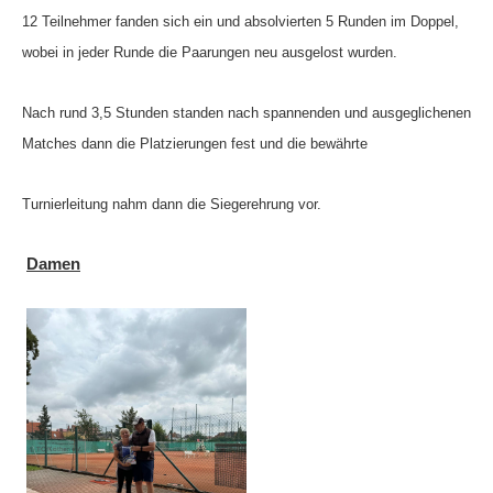
12 Teilnehmer fanden sich ein und absolvierten 5 Runden im Doppel,
Die Fotos
wobei in jeder Runde die Paarungen neu ausgelost wurden.
MANNSCHAFTEN
Punktspiele
Nach rund 3,5 Stunden standen nach spannenden und ausgeglichenen
Matches dann die Platzierungen fest und die bewährte
Punktspiele Wintersaison 2025/2026
Erwachsene
Turnierleitung nahm dann
die Siegerehrung vor.
Jugend
Damen
TRAINING
Trainingszeiten
Trainer
Platz buchen
Kinder- und Jugendtraining
EVENTS & TURNIERE