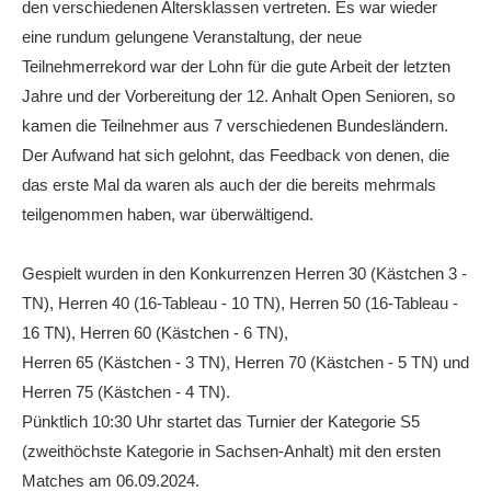
den verschiedenen Altersklassen vertreten. Es war wieder
Die Fotos
eine rundum gelungene Veranstaltung, der neue
Teilnehmerrekord war der Lohn für die gute Arbeit der letzten
MANNSCHAFTEN
Jahre und der Vorbereitung der 12. Anhalt Open Senioren, so
Punktspiele
kamen die Teilnehmer aus 7 verschiedenen Bundesländern.
Punktspiele Wintersaison 2025/2026
Der Aufwand hat sich gelohnt, das Feedback von denen, die
das erste Mal da waren als auch der die bereits mehrmals
Erwachsene
teilgenommen haben, war überwältigend.
Jugend
TRAINING
Gespielt wurden in den Konkurrenzen Herren 30 (Kästchen 3 -
TN), Herren 40 (16-Tableau - 10 TN), Herren 50 (16-Tableau -
Trainingszeiten
16 TN), Herren 60 (Kästchen - 6 TN),
Trainer
Herren 65 (Kästchen - 3 TN), Herren 70 (Kästchen - 5 TN) und
Herren 75 (Kästchen - 4 TN).
Platz buchen
Pünktlich 10:30 Uhr startet das Turnier der Kategorie S5
Kinder- und Jugendtraining
(zweithöchste Kategorie in Sachsen-Anhalt) mit den ersten
EVENTS & TURNIERE
Matches am 06.09.2024.