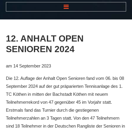
HOME
NEWS
12.
ANHALT
OPEN
VEREIN
SENIOREN
2024
Der Vorstand
Das Clubhaus
am 14 September 2023
Die Tennisanlage
Die 12. Auflage der Anhalt Open Senioren fand vom 06. bis 08
Mitgliedschaft
September 2024 auf der gut präparierten Tennisanlage des 1.
TC Köthen in mitten der Bachstadt Köthen mit neuem
Downloads
Teilnehmerrekord von 47 gegenüber 45 im Vorjahr statt.
Bespannungsservice
Erstmals fand das Turnier durch die gestiegenen
Teilnehmerzahlen an 3 Tagen statt. Von den 47 Teilnehmern
Die Geschichte
sind 18 Teilnehmer in der Deutschen Rangliste der Senioren in
Die Sponsoren