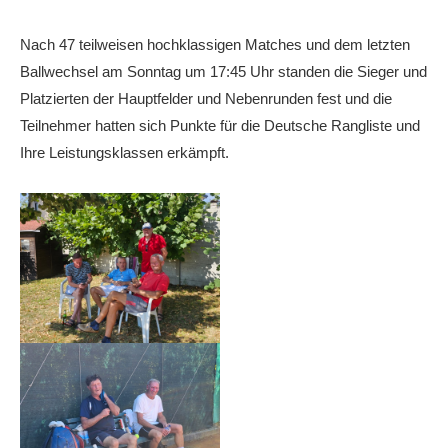
Anhalt Open Senioren
Nach 47 teilweisen hochklassigen Matches und dem letzten
4-Städte-Turnier
Ballwechsel am Sonntag um 17:45 Uhr standen die Sieger und
Unternehmer-Cup 2026
Platzierten der Hauptfelder und Nebenrunden fest und die
Teilnehmer hatten sich Punkte für die Deutsche Rangliste und
5. Kreismeisterschaften Anhalt Bitterfeld Kinder und
Ihre Leistungsklassen erkämpft.
Jugend 2026
Vereinsturniere 2026