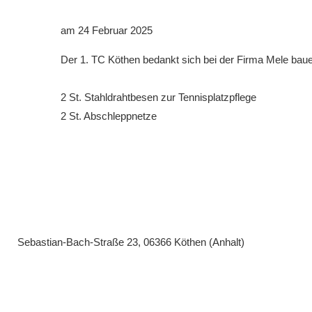
Downloads
am 24 Februar 2025
Bespannungss
Der 1. TC Köthen bedankt sich bei der Firma Mele bau
Die Geschicht
2 St. Stahldrahtbesen zur Tennisplatzpflege
Die Sponsore
2 St. Abschleppnetze
Die Fotos
Sebastian-Bach-Straße 23, 06366 Köthen (Anhalt)