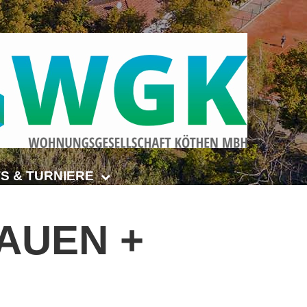
S & TURNIERE
Open Senioren
AUEN
+
e-Turnier
ehmer-Cup 2026
smeisterschaften Anhalt