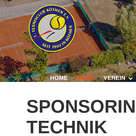
HOME
NEWS
VEREIN
Der Vorstand
SPONSORI
Das Clubhaus
TECHNIK
Die Tennisanl
Mitgliedschaft