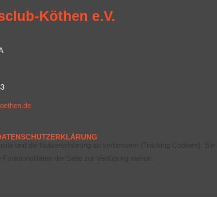
sclub-Köthen e.V.
A
83
koethen.de
DATENSCHUTZERKLÄRUNG
bsite und die Nutzererfahrung zu verbessern (Tracking Cookies). Sie
Funktionalitäten der Seite zur Verfügung stehen.