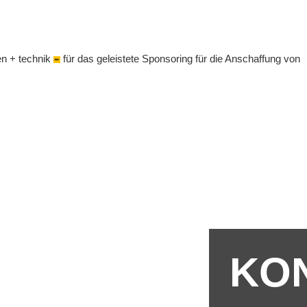
Bitterf
Vereins
ervice
en + technik
für das geleistete Sponsoring für die Anschaffung von
e
n
KO