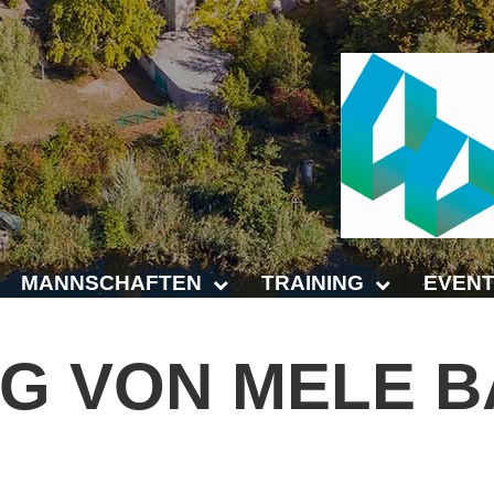
MANNSCHAFTEN
TRAINING
EVENT
Punktspiele
Trainingszeiten
Anhalt 
NG
VON
MELE
B
Punktspiele Wintersaison 2025/2026
Trainer
4-Städt
age
Erwachsene
Platz buchen
Untern
Jugend
Kinder- und Jugendtraining
5. Krei