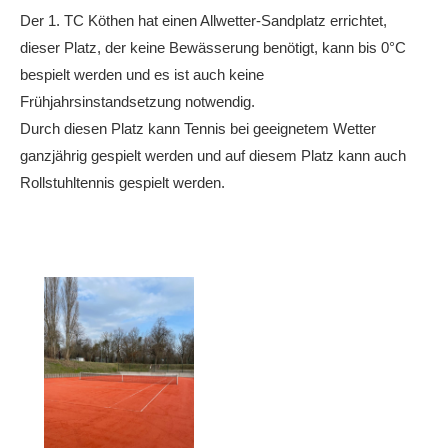
Anhalt Open Senioren
Der 1. TC Köthen hat einen Allwetter-Sandplatz errichtet,
dieser Platz, der keine Bewässerung benötigt, kann bis 0°C
4-Städte-Turnier
bespielt werden und es ist auch keine
Unternehmer-Cup 2026
Frühjahrsinstandsetzung notwendig.
Durch diesen Platz kann Tennis bei geeignetem Wetter
5. Kreismeisterschaften Anhalt Bitterfeld Kinder und
ganzjährig gespielt werden und auf diesem Platz kann auch
Jugend 2026
Rollstuhltennis gespielt werden.
Vereinsturniere 2026