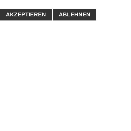
AKZEPTIEREN
ABLEHNEN
KONTAKT
1. Tennisclub-Köthen e.V.
Naumanstraße 4A
06366 Köthen
Tel.: 03496/556683
E-mail:
info@tc-koethen.de
IMPRESSUM
-
DATENSCHUTZERKLÄRUNG