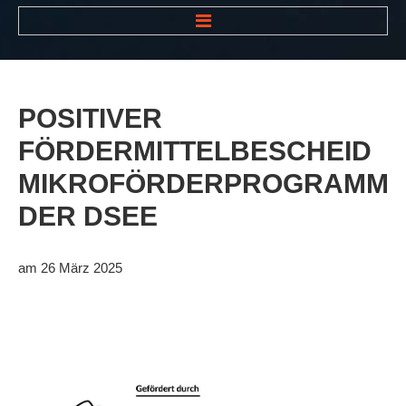
HOME
NEWS
POSITIVER
VEREIN
FÖRDERMITTELBESCHEID
Der Vorstand
MIKROFÖRDERPROGRAMM
Das Clubhaus
DER
DSEE
Die Tennisanlage
Mitgliedschaft
am 26 März 2025
Downloads
Bespannungsservice
Die Geschichte
Die Sponsoren