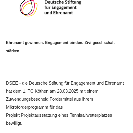
Die Fotos
MANNSCHAFTEN
Punktspiele
Punktspiele Wintersaison 2025/2026
Ehrenamt gewinnen. Engagement binden. Zivilgesellschaft
stärken
Erwachsene
Jugend
TRAINING
DSEE - die Deutsche Stiftung für Engagement und Ehrenamt
Trainingszeiten
hat dem 1. TC Köthen am 28.03.2025 mit einem
Trainer
Zuwendungsbescheid Fördermittel aus ihrem
Platz buchen
Mikroförderprogramm für das
Projekt Projektausstattung eines Tennisallwetterplatzes
Kinder- und Jugendtraining
bewilligt.
EVENTS & TURNIERE