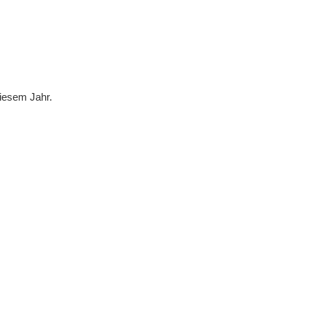
eld Kinder und Jugend 2026
turniere 2026
diesem Jahr.