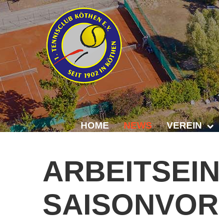
HOME
NEWS
VEREIN
Der Vorstand
ARBEITSEI
Das Clubhaus
SAISONVOR
Die Tennisanl
Mitgliedschaft