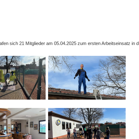
Bitterf
Vereins
ervice
e
 trafen sich 21 Mitglieder am 05.04.2025 zum ersten Arbeitseinsatz in 
n