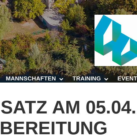
MANNSCHAFTEN
TRAINING
EVENT
Punktspiele
Trainingszeiten
Anhalt 
NSATZ
AM
05.04
Punktspiele Wintersaison 2025/2026
Trainer
4-Städt
BEREITUNG
age
Erwachsene
Platz buchen
Untern
Jugend
Kinder- und Jugendtraining
5. Krei