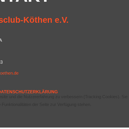
sclub-Köthen e.V.
A
83
koethen.de
DATENSCHUTZERKLÄRUNG
bsite und die Nutzererfahrung zu verbessern (Tracking Cookies). Sie
Funktionalitäten der Seite zur Verfügung stehen.