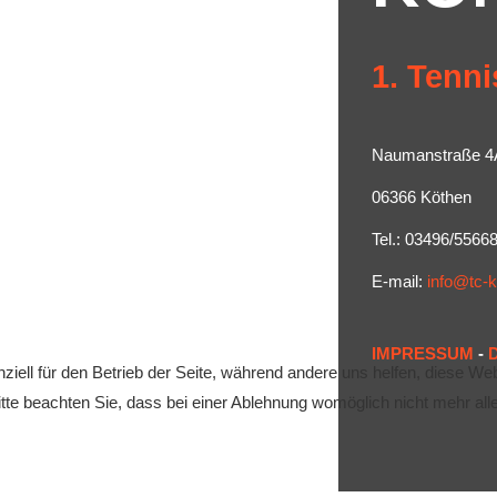
1. Tenni
Naumanstraße 4
06366 Köthen
Tel.: 03496/5566
E-mail:
info@tc-
IMPRESSUM
-
ziell für den Betrieb der Seite, während andere uns helfen, diese We
te beachten Sie, dass bei einer Ablehnung womöglich nicht mehr alle 