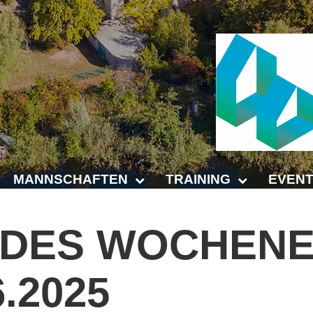
MANNSCHAFTEN
TRAINING
EVENT
Punktspiele
Trainingszeiten
Anhalt 
DES
WOCHENE
Punktspiele Wintersaison 2025/2026
Trainer
4-Städt
6.2025
age
Erwachsene
Platz buchen
Untern
Jugend
Kinder- und Jugendtraining
5. Krei