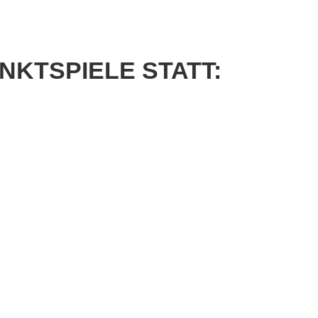
eld Kinder und Jugend 2026
turniere 2026
KTSPIELE STATT: