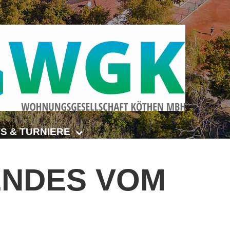
S & TURNIERE
Open Senioren
NDES
VOM
e-Turnier
ehmer-Cup 2026
smeisterschaften Anhalt