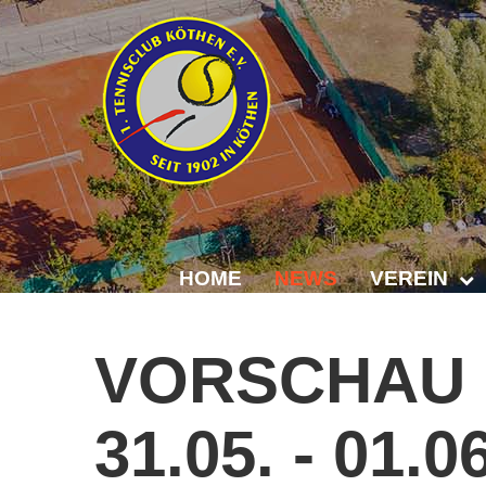
HOME
NEWS
VEREIN
Der Vorstand
VORSCHAU
Das Clubhaus
31.05.
-
01.0
Die Tennisanl
Mitgliedschaft