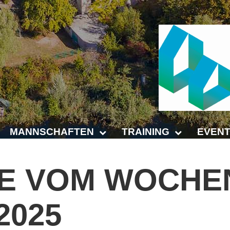
MANNSCHAFTEN
TRAINING
EVENT
Punktspiele
Trainingszeiten
Anhalt 
E
VOM
WOCHE
Punktspiele Wintersaison 2025/2026
Trainer
4-Städt
.2025
age
Erwachsene
Platz buchen
Untern
Jugend
Kinder- und Jugendtraining
5. Krei