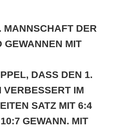
eld Kinder und Jugend 2026
turniere 2026
 2. MANNSCHAFT DER
GEWANNEN MIT 4:
EL, DASS DEN 1. S
VERBESSERT IM W
EN SATZ MIT 6:4 U
:7 GEWANN. MIT DI