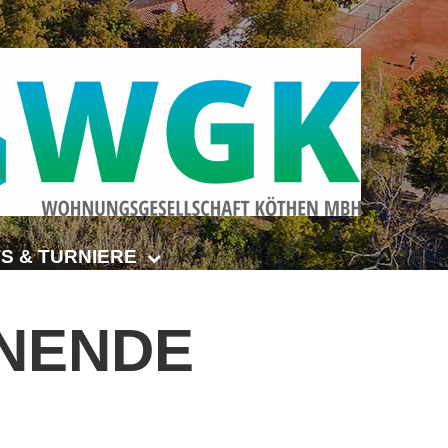
S & TURNIERE
Open Senioren
NENDE
e-Turnier
ehmer-Cup 2026
smeisterschaften Anhalt