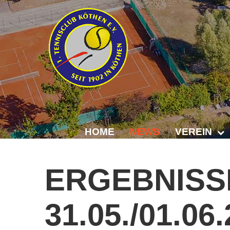
HOME
NEWS
VEREIN
Der Vorstand
ERGEBNISS
Das Clubhaus
31.05./01.06
Die Tennisanl
Mitgliedschaft