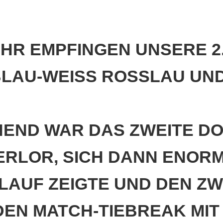
Bitterf
Vereins
ervice
0 UHR EMPFINGEN UNSERE
e
LAU-WEISS ROSSLAU UND 
n
ND WAR DAS ZWEITE DOPP
ERLOR, SICH DANN ENORM 
UF ZEIGTE UND DEN ZWEIT
N MATCH-TIEBREAK MIT 10