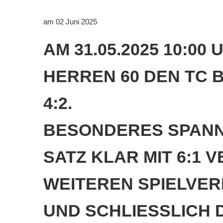
Downloads
am 02 Juni 2025
Bespannungss
AM 31.05.2025 10:0
Die Geschicht
HERREN 60 DEN TC B
Die Sponsore
Die Fotos
2.
BESONDERES SPANNE
ATZ KLAR MIT 6:1 V
EITEREN SPIELVERLA
ND SCHLIESSLICH DE