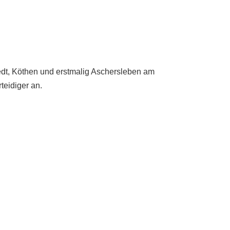
eld Kinder und Jugend 2026
turniere 2026
tedt, Köthen und erstmalig Aschersleben am
teidiger an.