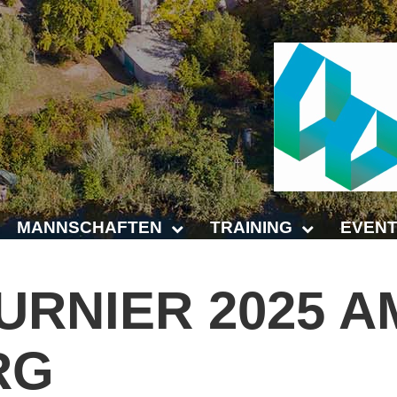
MANNSCHAFTEN
TRAINING
EVENT
Punktspiele
Trainingszeiten
Anhalt 
TURNIER
2025
A
Punktspiele Wintersaison 2025/2026
Trainer
4-Städt
RG
age
Erwachsene
Platz buchen
Untern
Jugend
Kinder- und Jugendtraining
5. Krei