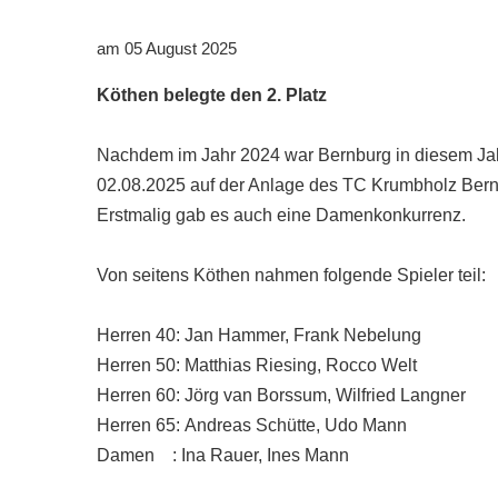
Downloads
am 05 August 2025
Bespannungss
Köthen belegte den 2. Platz
Die Geschicht
Nachdem im Jahr 2024 war Bernburg in diesem Jahr 
Die Sponsore
02.08.2025 auf der Anlage des TC Krumbholz Bernbur
Die Fotos
Erstmalig gab es auch eine Damenkonkurrenz.
Von seitens Köthen nahmen folgende Spieler teil:
Herren 40: Jan Hammer, Frank Nebelung
Herren 50: Matthias Riesing, Rocco Welt
Herren 60: Jörg van Borssum, Wilfried Langner
Herren 65: Andreas Schütte, Udo Mann
Damen : Ina Rauer, Ines Mann