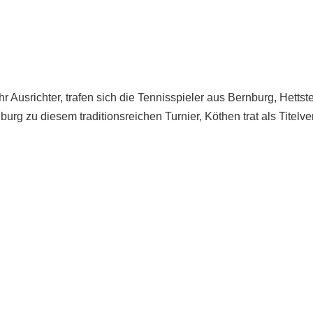
Bitterf
Vereins
ervice
e
Ausrichter, trafen sich die Tennisspieler aus Bernburg, Hetts
n
g zu diesem traditionsreichen Turnier, Köthen trat als Titelver