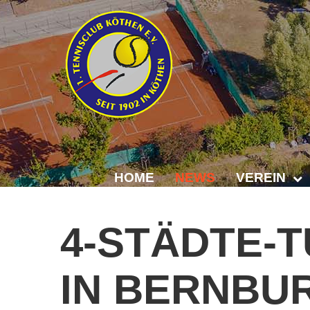
HOME
NEWS
VEREIN
Der Vorstand
4-STÄDTE-
Das Clubhaus
IN
BERNBU
Die Tennisanl
Mitgliedschaft