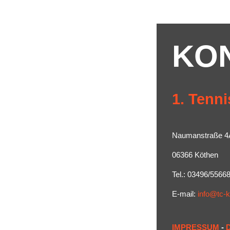
KO
1. Tenni
Naumanstraße 4
06366 Köthen
Tel.: 03496/5566
E-mail:
info@tc-
IMPRESSUM
-