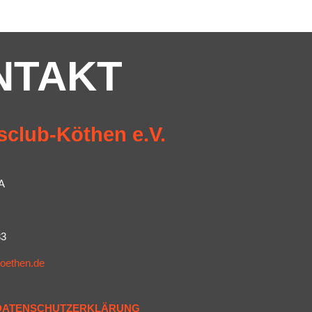
NTAKT
sclub-Köthen e.V.
A
83
koethen.de
DATENSCHUTZERKLÄRUNG