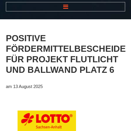
HOME
NEWS
POSITIVE
VEREIN
FÖRDERMITTELBESCHEIDE
Der Vorstand
FÜR
PROJEKT
FLUTLICHT
Das Clubhaus
UND
BALLWAND
PLATZ
6
Die Tennisanlage
Mitgliedschaft
am 13 August 2025
Downloads
Bespannungsservice
Die Geschichte
Die Sponsoren