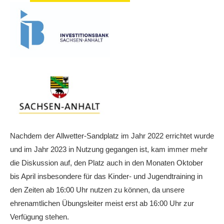
Die Fotos
MANNSCHAFTEN
Punktspiele
Punktspiele Wintersaison 2025/2026
Erwachsene
Jugend
TRAINING
Nachdem der Allwetter-Sandplatz im Jahr 2022 errichtet wurde
Trainingszeiten
und im Jahr 2023 in Nutzung gegangen ist, kam immer mehr
Trainer
die Diskussion auf, den Platz auch in den Monaten Oktober
bis April insbesondere für das Kinder- und Jugendtraining in
Platz buchen
den Zeiten ab 16:00 Uhr nutzen zu können, da unsere
Kinder- und Jugendtraining
ehrenamtlichen Übungsleiter meist erst ab 16:00 Uhr zur
EVENTS & TURNIERE
Verfügung stehen.