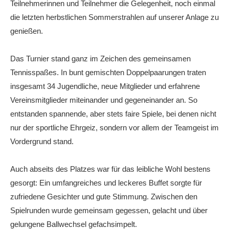
Teilnehmerinnen und Teilnehmer die Gelegenheit, noch einmal
Die Fotos
die letzten herbstlichen Sommerstrahlen auf unserer Anlage zu
genießen.
MANNSCHAFTEN
Punktspiele
Das Turnier stand ganz im Zeichen des gemeinsamen
Punktspiele Wintersaison 2025/2026
Tennisspaßes. In bunt gemischten Doppelpaarungen traten
insgesamt 34 Jugendliche, neue Mitglieder und erfahrene
Erwachsene
Vereinsmitglieder miteinander und gegeneinander an. So
Jugend
entstanden spannende, aber stets faire Spiele, bei denen nicht
TRAINING
nur der sportliche Ehrgeiz, sondern vor allem der Teamgeist im
Vordergrund stand.
Trainingszeiten
Trainer
Auch abseits des Platzes war für das leibliche Wohl bestens
gesorgt: Ein umfangreiches und leckeres Buffet sorgte für
Platz buchen
zufriedene Gesichter und gute Stimmung. Zwischen den
Kinder- und Jugendtraining
Spielrunden wurde gemeinsam gegessen, gelacht und über
EVENTS & TURNIERE
gelungene Ballwechsel gefachsimpelt.