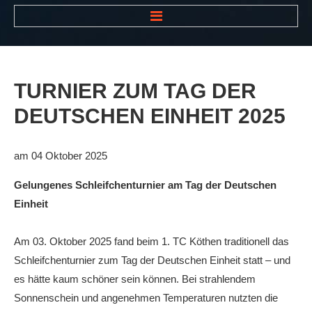
HOME
NEWS
TURNIER
ZUM
TAG
DER
VEREIN
DEUTSCHEN
EINHEIT
2025
Der Vorstand
Das Clubhaus
am 04 Oktober 2025
Die Tennisanlage
Gelungenes Schleifchenturnier am Tag der Deutschen
Mitgliedschaft
Einheit
Downloads
Am 03. Oktober 2025 fand beim 1. TC Köthen traditionell das
Bespannungsservice
Schleifchenturnier zum Tag der Deutschen Einheit statt – und
es hätte kaum schöner sein können. Bei strahlendem
Die Geschichte
Sonnenschein und angenehmen Temperaturen nutzten die
Die Sponsoren