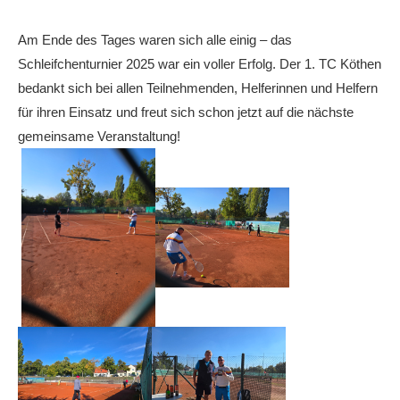
Anhalt Open Senioren
Am Ende des Tages waren sich alle einig – das
4-Städte-Turnier
Schleifchenturnier 2025 war ein voller Erfolg. Der 1. TC Köthen
Unternehmer-Cup 2026
bedankt sich bei allen Teilnehmenden, Helferinnen und Helfern
für ihren Einsatz und freut sich schon jetzt auf die nächste
5. Kreismeisterschaften Anhalt Bitterfeld Kinder und
gemeinsame Veranstaltung!
Jugend 2026
Vereinsturniere 2026