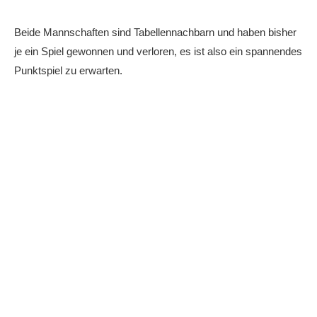
Die Fotos
Beide Mannschaften sind Tabellennachbarn und haben bisher
MANNSCHAFTEN
je ein Spiel gewonnen und verloren, es ist also ein spannendes
Punktspiele
Punktspiel zu erwarten.
Punktspiele Wintersaison 2025/2026
Erwachsene
Jugend
TRAINING
Trainingszeiten
Trainer
Platz buchen
Kinder- und Jugendtraining
EVENTS & TURNIERE