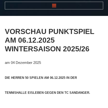
HOME
NEWS
VORSCHAU
PUNKTSPIEL
VEREIN
AM
06.12.2025
Der Vorstand
WINTERSAISON
2025/26
Das Clubhaus
Die Tennisanlage
am 04 Dezember 2025
Mitgliedschaft
Downloads
DIE HERREN 50 SPIELEN AM 06.12.2025 IN DER
Bespannungsservice
TENNISHALLE EISLEBEN GEGEN DEN TC SANDANGER.
Die Geschichte
Die Sponsoren