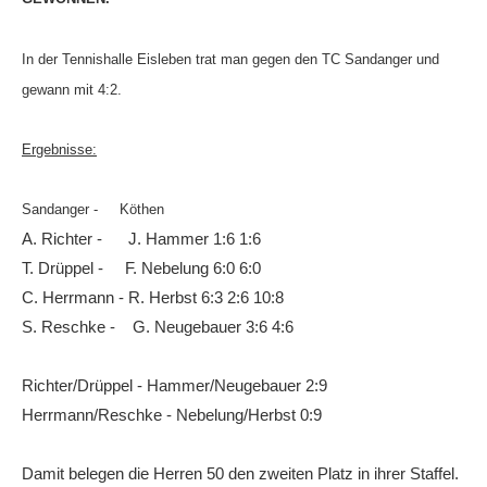
Die Fotos
In der Tennishalle Eisleben trat man gegen den TC Sandanger und
MANNSCHAFTEN
gewann mit 4:2.
Punktspiele
Punktspiele Wintersaison 2025/2026
Ergebnisse:
Erwachsene
Sandanger - Köthen
Jugend
A. Richter - J. Hammer 1:6 1:6
T. Drüppel - F. Nebelung 6:0 6:0
TRAINING
C. Herrmann - R. Herbst 6:3 2:6 10:8
Trainingszeiten
S. Reschke - G. Neugebauer 3:6 4:6
Trainer
Richter/Drüppel - Hammer/Neugebauer 2:9
Platz buchen
Herrmann/Reschke - Nebelung/Herbst 0:9
Kinder- und Jugendtraining
EVENTS & TURNIERE
Damit belegen die Herren 50 den zweiten Platz in ihrer Staffel.