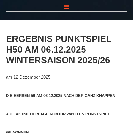
HOME
NEWS
ERGEBNIS
PUNKTSPIEL
VEREIN
H50
AM
06.12.2025
Der Vorstand
WINTERSAISON
2025/26
Das Clubhaus
Die Tennisanlage
am 12 Dezember 2025
Mitgliedschaft
Downloads
DIE HERREN 50 AM 06.12.2025 NACH DER GANZ KNAPPEN
Bespannungsservice
AUFTAKTNIEDERLAGE NUN IHR ZWEITES PUNKTSPIEL
Die Geschichte
Die Sponsoren
GEWONNEN.