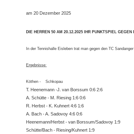
Downloads
am 20 Dezember 2025
Bespannungss
Die Geschicht
DIE HERREN 50 AM 20.12.2025 IHR PUNKTSPIEL GEGE
Die Sponsore
In der Tennishalle Eisleben trat man gegen den TC Sandanger
Die Fotos
Ergebnisse:
Köthen - Schkopau
T. Heenemann -J. van Borssum 0:6 2:6
A. Schütte - M. Riesing 1:6 0:6
R. Herbst - K. Kuhnert 4:6 1:6
A. Bach - A. Sadovoy 4:6 0:6
Heenemann/Herbst - van Borssum/Sadovoy 1:9
Schütte/Bach - Riesing/Kuhnert 1:9