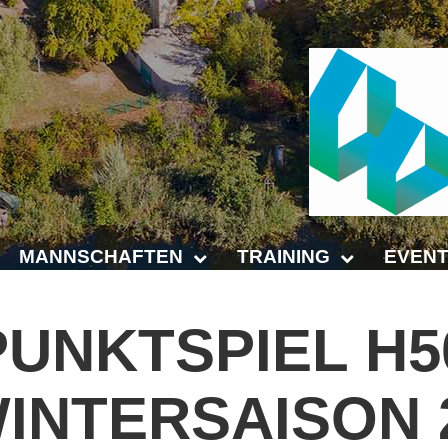
MANNSCHAFTEN
TRAINING
EVENT
Punktspiele
Trainingszeiten
Anhalt 
PUNKTSPIEL
H5
Punktspiele Wintersaison 2025/2026
Trainer
4-Städt
INTERSAISON
age
Erwachsene
Platz buchen
Untern
Jugend
Kinder- und Jugendtraining
5. Krei