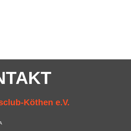
NTAKT
sclub-Köthen e.V.
A