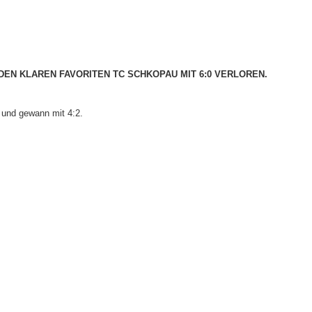
Bitterf
Vereins
ervice
e
N DEN KLAREN FAVORITEN TC SCHKOPAU MIT 6:0 VERLOREN.
n
 und gewann mit 4:2.