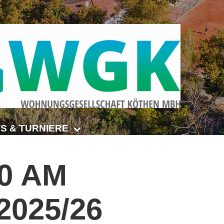
S & TURNIERE
Open Senioren
0
AM
e-Turnier
2025/26
ehmer-Cup 2026
smeisterschaften Anhalt