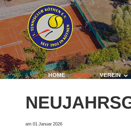
HOME
NEWS
VEREIN
Der Vorstand
NEUJAHRSG
Das Clubhaus
Die Tennisanl
am 01 Januar 2026
Mitgliedschaft