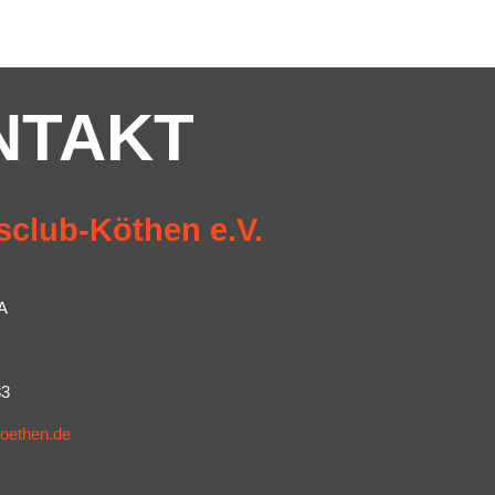
NTAKT
sclub-Köthen e.V.
A
83
koethen.de