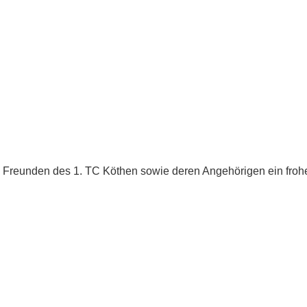
Bitterf
Vereins
ervice
e
n
d Freunden des 1. TC Köthen sowie deren Angehörigen ein froh