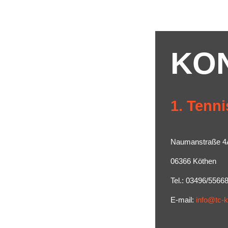
KO
1. Tenni
Naumanstraße 4
06366 Köthen
Tel.: 03496/5566
E-mail:
info@tc-