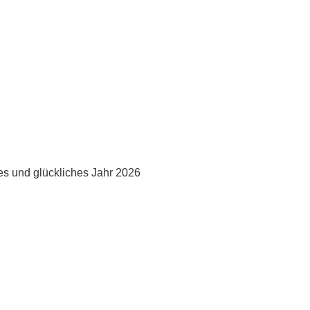
eld Kinder und Jugend 2026
turniere 2026
es und glückliches Jahr 2026