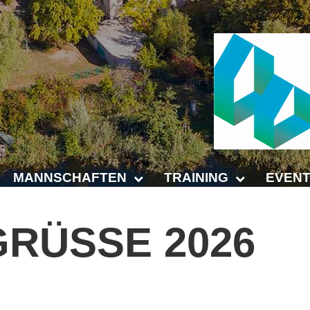
MANNSCHAFTEN
TRAINING
EVENT
Punktspiele
Trainingszeiten
Anhalt 
RÜSSE
2026
Punktspiele Wintersaison 2025/2026
Trainer
4-Städt
age
Erwachsene
Platz buchen
Untern
Jugend
Kinder- und Jugendtraining
5. Krei