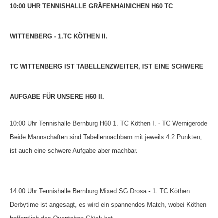
10:00 UHR TENNISHALLE GRÄFENHAINICHEN H60 TC
Die Fotos
MANNSCHAFTEN
WITTENBERG - 1.TC KÖTHEN II.
Punktspiele
Punktspiele Wintersaison 2025/2026
TC WITTENBERG IST TABELLENZWEITER, IST EINE SCHWERE
Erwachsene
AUFGABE FÜR UNSERE H60 II.
Jugend
TRAINING
10:00 Uhr Tennishalle Bernburg H60 1. TC Köthen I. - TC Wernigerode
Trainingszeiten
Beide Mannschaften sind Tabellennachbarn mit jeweils 4:2 Punkten,
ist auch eine schwere Aufgabe aber machbar.
Trainer
Platz buchen
14:00 Uhr Tennishalle Bernburg Mixed SG Drosa - 1. TC Köthen
Kinder- und Jugendtraining
Derbytime ist angesagt, es wird ein spannendes Match, wobei Köthen
EVENTS & TURNIERE