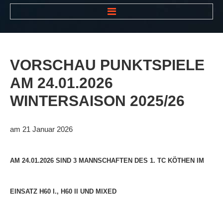
HOME
NEWS
VORSCHAU
PUNKTSPIELE
VEREIN
AM
24.01.2026
Der Vorstand
WINTERSAISON
2025/26
Das Clubhaus
Die Tennisanlage
am 21 Januar 2026
Mitgliedschaft
Downloads
AM 24.01.2026 SIND 3 MANNSCHAFTEN DES 1. TC KÖTHEN IM
Bespannungsservice
EINSATZ H60 I., H60 II UND MIXED
Die Geschichte
Die Sponsoren