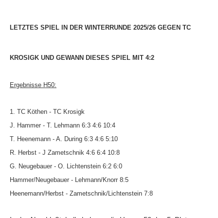
Bespannungsservice
LETZTES SPIEL IN DER WINTERRUNDE 2025/26 GEGEN TC
Die Geschichte
Die Sponsoren
KROSIGK UND GEWANN DIESES SPIEL MIT 4:2
Die Fotos
Ergebnisse H50:
MANNSCHAFTEN
Punktspiele
1. TC Köthen - TC Krosigk
Punktspiele Wintersaison 2025/2026
J. Hammer - T. Lehmann 6:3 4:6 10:4
T. Heenemann - A. During 6:3 4:6 5:10
Erwachsene
R. Herbst - J Zametschnik 4:6 6:4 10:8
Jugend
G. Neugebauer - O. Lichtenstein 6:2 6:0
TRAINING
Hammer/Neugebauer - Lehmann/Knorr 8:5
Heenemann/Herbst - Zametschnik/Lichtenstein 7:8
Trainingszeiten
Trainer