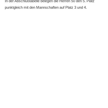
In der Abschlußtabelle belegen die Herren 50 den 5. Platz
Platz buchen
punktgleich mit den Mannschaften auf Platz 3 und 4.
Kinder- und Jugendtraining
EVENTS & TURNIERE
Anhalt Open Senioren
4-Städte-Turnier
Unternehmer-Cup 2026
5. Kreismeisterschaften Anhalt Bitterfeld Kinder und
Jugend 2026
Vereinsturniere 2026