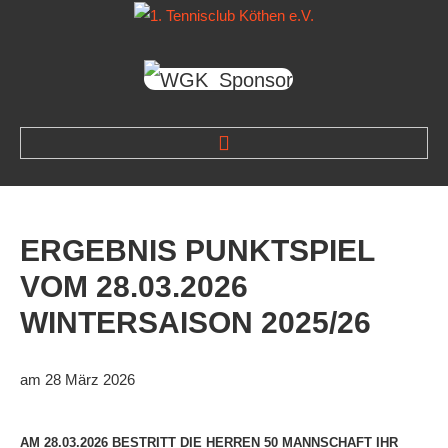
HOME
NEWS
ERGEBNIS
PUNKTSPIEL
VEREIN
VOM
28.03.2026
Der Vorstand
WINTERSAISON
2025/26
Das Clubhaus
Die Tennisanlage
am 28 März 2026
Mitgliedschaft
Downloads
AM 28.03.2026 BESTRITT DIE HERREN 50 MANNSCHAFT IHR