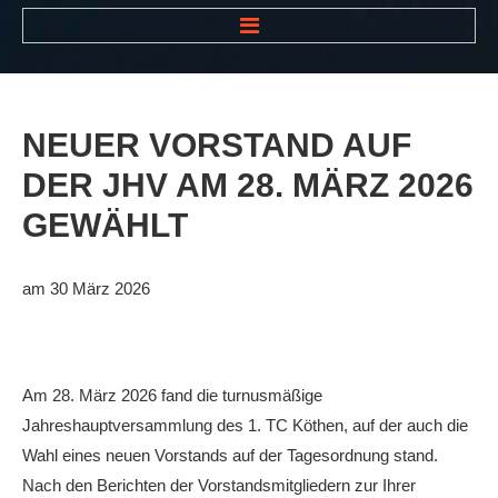
HOME
NEWS
NEUER
VORSTAND
AUF
VEREIN
DER
JHV
AM
28.
MÄRZ
2026
Der Vorstand
GEWÄHLT
Das Clubhaus
Die Tennisanlage
am 30 März 2026
Mitgliedschaft
Downloads
Am 28. März 2026 fand die turnusmäßige
Bespannungsservice
Jahreshauptversammlung des 1. TC Köthen, auf der auch die
Die Geschichte
Wahl eines neuen Vorstands auf der Tagesordnung stand.
Nach den Berichten der Vorstandsmitgliedern zur Ihrer
Die Sponsoren