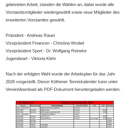
geleisteten Arbeit, standen die Wahlen an, dabei wurde alle
Die Fotos
Vorstandsmitglieder wiedergewählt sowie neue Mitglieder des
MANNSCHAFTEN
erweiterten Vorstandes gewählt.
Punktspiele
Präsident - Andreas Rauer
Punktspiele Wintersaison 2025/2026
Vizepräsident Finanzen - Christina Wrobel
Erwachsene
Vizepräsident Sport - Dr. Wolfgang Reineke
Jugendwart - Viktoria Klehr
Jugend
TRAINING
Nach der erfolgten Wahl wurde der Arbeitsplan für das Jahr
Trainingszeiten
2026 vorgestellt. Dieser Köthener Tenniskalender kann unter
Verein/download als PDF-Dokument heruntergeladen werden.
Trainer
Platz buchen
Kinder- und Jugendtraining
EVENTS & TURNIERE