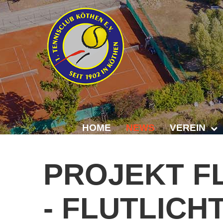
HOME
NEWS
VEREIN
Der Vorstand
PROJEKT
F
Das Clubhaus
-
FLUTLICH
Die Tennisanl
Mitgliedschaft