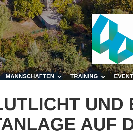
MANNSCHAFTEN
TRAINING
EVENT
Punktspiele
Trainingszeiten
Anhalt 
LUTLICHT
UND
Punktspiele Wintersaison 2025/2026
Trainer
4-Städt
TANLAGE
AUF
age
Erwachsene
Platz buchen
Untern
Jugend
Kinder- und Jugendtraining
5. Krei