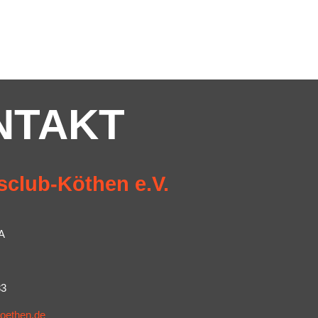
NTAKT
sclub-Köthen e.V.
A
83
koethen.de