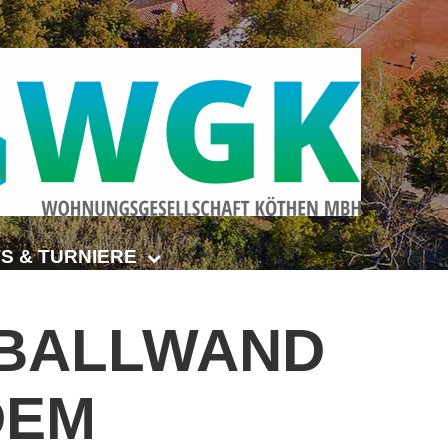
S & TURNIERE
Open Senioren
BALLWAND
e-Turnier
DEM
ehmer-Cup 2026
smeisterschaften Anhalt