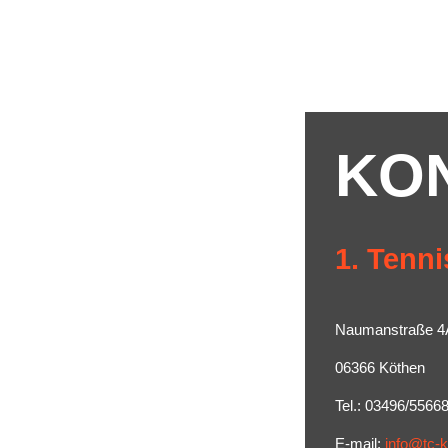
KO
1. Tenni
Naumanstraße 4
06366 Köthen
Tel.: 03496/5566
E-mail:
info@tc-