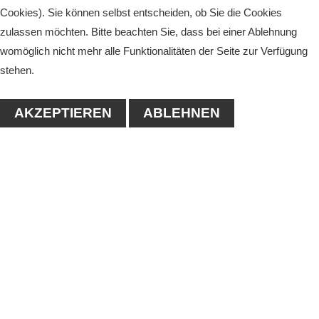
Cookies). Sie können selbst entscheiden, ob Sie die Cookies
zulassen möchten. Bitte beachten Sie, dass bei einer Ablehnung
womöglich nicht mehr alle Funktionalitäten der Seite zur Verfügung
stehen.
AKZEPTIEREN
ABLEHNEN
KONTAKT
1. Tennisclub-Köthen e.V.
Naumanstraße 4A
06366 Köthen
Tel.: 03496/556683