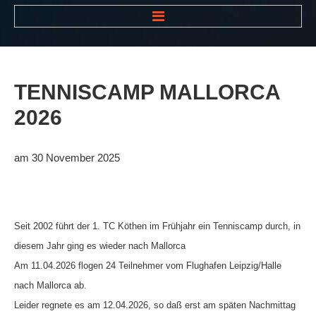
HOME
NEWS
TENNISCAMP
MALLORCA
VEREIN
2026
Der Vorstand
Das Clubhaus
am 30 November 2025
Die Tennisanlage
Mitgliedschaft
Seit 2002 führt der 1. TC Köthen im Frühjahr ein Tenniscamp durch, in
Downloads
diesem Jahr ging es wieder nach Mallorca
Bespannungsservice
Am 11.04.2026 flogen 24 Teilnehmer vom Flughafen Leipzig/Halle
Die Geschichte
nach Mallorca ab.
Leider regnete es am 12.04.2026, so daß erst am späten Nachmittag
Die Sponsoren