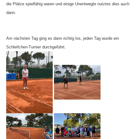
die Plätze spielfähig waren und einige Unentwegte nutztes dies auch
Die Fotos
dann.
MANNSCHAFTEN
Punktspiele
Am nächsten Tag ging es dann richtig los, jeden Tag wurde ein
Punktspiele Wintersaison 2025/2026
Schleifchen-Turnier durchgeführt.
Erwachsene
Jugend
TRAINING
Trainingszeiten
Trainer
Platz buchen
Kinder- und Jugendtraining
EVENTS & TURNIERE