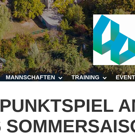
MANNSCHAFTEN
TRAINING
EVENT
Punktspiele
Trainingszeiten
Anhalt 
PUNKTSPIEL
A
Punktspiele Wintersaison 2025/2026
Trainer
4-Städt
6
SOMMERSAIS
age
Erwachsene
Platz buchen
Untern
Jugend
Kinder- und Jugendtraining
5. Krei