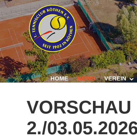
HOME
NEWS
VEREIN
Der Vorstand
VORSCHAU
Das Clubhaus
2./03.05.202
Die Tennisanl
Mitgliedschaft