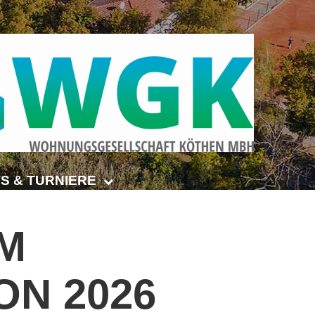
S & TURNIERE
Open Senioren
M
e-Turnier
ON
2026
ehmer-Cup 2026
smeisterschaften Anhalt