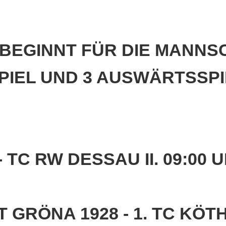
Bitterf
Vereins
ervice
BEGINNT FÜR DIE MANNSC
e
SPIEL UND 3 AUSWÄRTSSP
n
- TC RW DESSAU II. 09:0
 GRÖNA 1928 - 1. TC KÖT