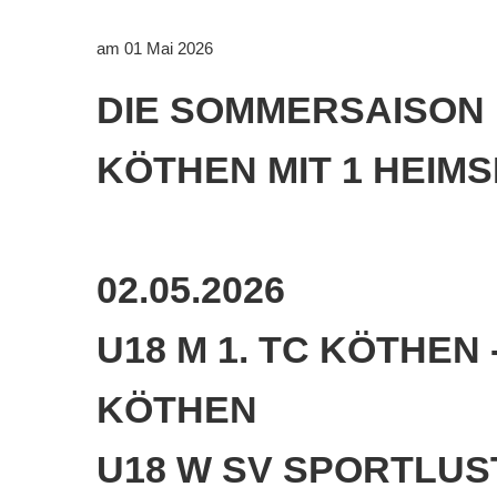
Downloads
am 01 Mai 2026
Bespannungss
DIE SOMMERSAISON 
Die Geschicht
KÖTHEN MIT 1 HEIM
Die Sponsore
Die Fotos
02.05.2026
U18 M 1. TC KÖTHEN 
KÖTHEN
U18 W SV SPORTLUST