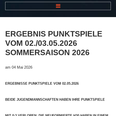
HOME
NEWS
ERGEBNIS
PUNKTSPIELE
VEREIN
VOM
02./03.05.2026
Der Vorstand
SOMMERSAISON
2026
Das Clubhaus
Die Tennisanlage
am 04 Mai 2026
Mitgliedschaft
Downloads
ERGEBNISSE PUNKTSPIELE VOM 02.05.2026
Bespannungsservice
BEIDE JUGENDMANNSCHAFTEN HABEN IHRE PUNKTSPIELE
Die Geschichte
Die Sponsoren
MIT 0:3 VERLOREN, DIE NEUFORMIERTE H30 HABEN IN EINEM