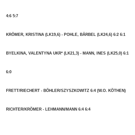
4:6 5:7
KRÖMER, KRISTINA (LK19,6) - POHLE, BÄRBEL (LK24,6) 6:2 6:1
BYELKINA, VALENTYNA UKR* (LK21,3) - MANN, INES (LK25,0) 6:1
6:0
FRETT/RIECHERT - BÖHLER/SZYSZKOWITZ 6:4 (W.O. KÖTHEN)
RICHTER/KRÖMER - LEHMANN/MANN 6:4 6:4