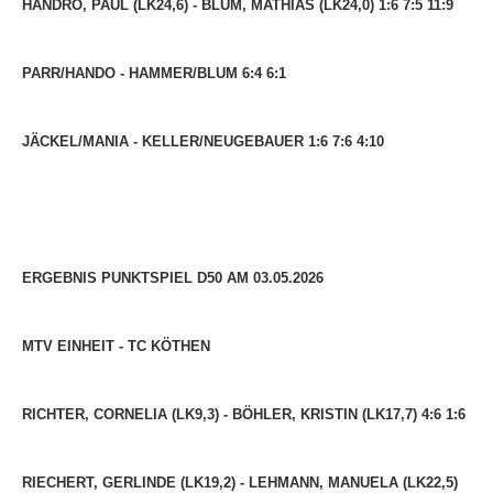
HANDRO, PAUL (LK24,6) - BLUM, MATHIAS (LK24,0) 1:6 7:5 11:9
PARR/HANDO - HAMMER/BLUM 6:4 6:1
JÄCKEL/MANIA - KELLER/NEUGEBAUER 1:6 7:6 4:10
ERGEBNIS PUNKTSPIEL D50 AM 03.05.2026
MTV EINHEIT - TC KÖTHEN
RICHTER, CORNELIA (LK9,3) - BÖHLER, KRISTIN (LK17,7) 4:6 1:6
RIECHERT, GERLINDE (LK19,2) - LEHMANN, MANUELA (LK22,5)