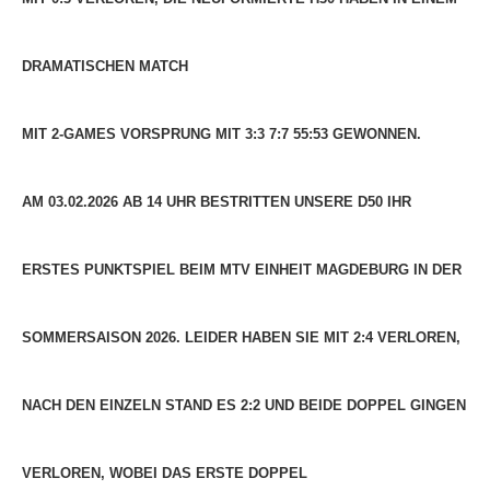
Die Fotos
DRAMATISCHEN MATCH
MANNSCHAFTEN
Punktspiele
MIT 2-GAMES VORSPRUNG MIT 3:3 7:7 55:53 GEWONNEN.
Punktspiele Wintersaison 2025/2026
Erwachsene
AM 03.02.2026 AB 14 UHR BESTRITTEN UNSERE D50 IHR
Jugend
TRAINING
ERSTES PUNKTSPIEL BEIM MTV EINHEIT MAGDEBURG IN DER
Trainingszeiten
SOMMERSAISON 2026. LEIDER HABEN SIE MIT 2:4 VERLOREN,
Trainer
Platz buchen
NACH DEN EINZELN STAND ES 2:2 UND BEIDE DOPPEL GINGEN
Kinder- und Jugendtraining
EVENTS & TURNIERE
VERLOREN, WOBEI DAS ERSTE DOPPEL