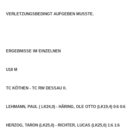
Anhalt Open Senioren
VERLETZUNGSBEDINGT AUFGEBEN MUSSTE.
4-Städte-Turnier
Unternehmer-Cup 2026
5. Kreismeisterschaften Anhalt Bitterfeld Kinder und
Jugend 2026
ERGEBNISSE IM EINZELNEN
Vereinsturniere 2026
U18 M
TC KÖTHEN - TC RW DESSAU II.
LEHMANN, PAUL ( LK24,0) - HÄRING, OLE OTTO (LK19,4) 0:6 0:6
HERZOG, TARON (LK25,0) - RICHTER, LUCAS (LK25,0) 1:6 1:6