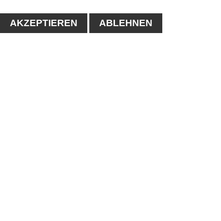
AKZEPTIEREN
ABLEHNEN
KONTAKT
1. Tennisclub-Köthen e.V.
Naumanstraße 4A
06366 Köthen
Tel.: 03496/556683
E-mail:
info@tc-koethen.de
IMPRESSUM
-
DATENSCHUTZERKLÄRUNG