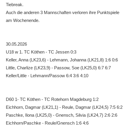
Tiebreak.
Die Fotos
Auch die anderen 3 Mannschaften verloren ihre Punktspiele
MANNSCHAFTEN
am Wochenende.
Punktspiele
Punktspiele Wintersaison 2025/2026
30.05.2026
Erwachsene
U18 w 1. TC Köthen - TC Jessen 0:3
Keller, Anna (LK23,6) - Lehmann, Johanna (LK21,8) 1:6 0:6
Jugend
Little, Charlize (LK23,9) - Passow, Soe (LK25,0) 6:7 6:7
TRAINING
Keller/Little - Lehmann/Passow 6:4 3:6 4:10
Trainingszeiten
Trainer
D60 1- TC Köthen - TC Rotehorn Magdeburg 1:2
Platz buchen
Eichhorn, Dagmar (LK21,1) - Reule, Dagmar (LK24,5) 7:5 6:2
Paschke, Ilona (LK25,0) - Gnensch, Silvia (LK24,7) 2:6 2:6
Kinder- und Jugendtraining
Eichhorn/Paschke - Reule/Gnensch 1:6 4:6
EVENTS & TURNIERE