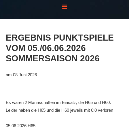
HOME
NEWS
ERGEBNIS
PUNKTSPIELE
VEREIN
VOM
05./06.06.2026
Der Vorstand
SOMMERSAISON
2026
Das Clubhaus
Die Tennisanlage
am 08 Juni 2026
Mitgliedschaft
Downloads
Es waren 2 Mannschaften im Einsatz, die H65 und H60.
Bespannungsservice
Leider haben die H65 und die H60 jeweils mit 6:0 verloren
Die Geschichte
05.06.2026 H65
Die Sponsoren