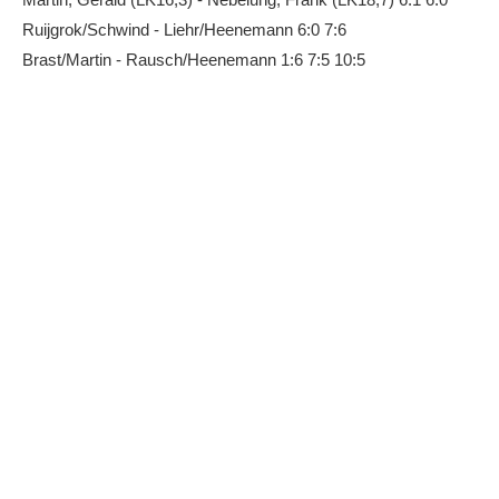
Anhalt Open Senioren
Ruijgrok/Schwind - Liehr/Heenemann 6:0 7:6
Brast/Martin - Rausch/Heenemann 1:6 7:5 10:5
4-Städte-Turnier
Unternehmer-Cup 2026
5. Kreismeisterschaften Anhalt Bitterfeld Kinder und
Jugend 2026
Vereinsturniere 2026