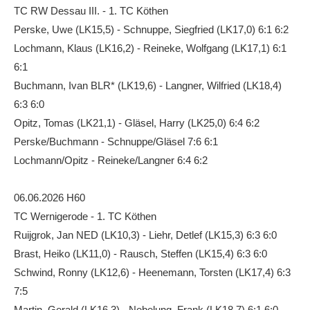
TC RW Dessau III. - 1. TC Köthen
Die Fotos
Perske, Uwe (LK15,5) - Schnuppe, Siegfried (LK17,0) 6:1 6:2
MANNSCHAFTEN
Lochmann, Klaus (LK16,2) - Reineke, Wolfgang (LK17,1) 6:1
6:1
Punktspiele
Buchmann, Ivan BLR* (LK19,6) - Langner, Wilfried (LK18,4)
Punktspiele Wintersaison 2025/2026
6:3 6:0
Erwachsene
Opitz, Tomas (LK21,1) - Gläsel, Harry (LK25,0) 6:4 6:2
Perske/Buchmann - Schnuppe/Gläsel 7:6 6:1
Jugend
Lochmann/Opitz - Reineke/Langner 6:4 6:2
TRAINING
Trainingszeiten
06.06.2026 H60
TC Wernigerode - 1. TC Köthen
Trainer
Ruijgrok, Jan NED (LK10,3) - Liehr, Detlef (LK15,3) 6:3 6:0
Platz buchen
Brast, Heiko (LK11,0) - Rausch, Steffen (LK15,4) 6:3 6:0
Schwind, Ronny (LK12,6) - Heenemann, Torsten (LK17,4) 6:3
Kinder- und Jugendtraining
7:5
EVENTS & TURNIERE
Martin, Gerald (LK16,3) - Nebelung, Frank (LK18,7) 6:1 6:0