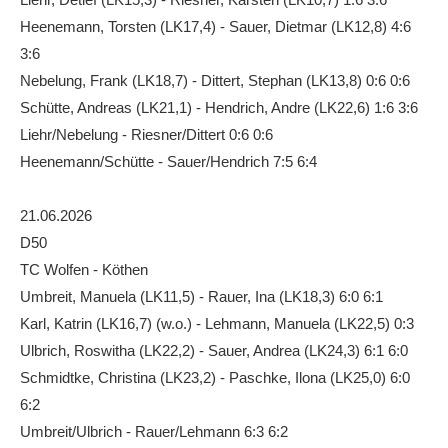
Anhalt Open Senioren
Heenemann, Torsten (LK17,4) - Sauer, Dietmar (LK12,8) 4:6
3:6
4-Städte-Turnier
Nebelung, Frank (LK18,7) - Dittert, Stephan (LK13,8) 0:6 0:6
Unternehmer-Cup 2026
Schütte, Andreas (LK21,1) - Hendrich, Andre (LK22,6) 1:6 3:6
5. Kreismeisterschaften Anhalt Bitterfeld Kinder und
Liehr/Nebelung - Riesner/Dittert 0:6 0:6
Jugend 2026
Heenemann/Schütte - Sauer/Hendrich 7:5 6:4
Vereinsturniere 2026
21.06.2026
D50
TC Wolfen - Köthen
Umbreit, Manuela (LK11,5) - Rauer, Ina (LK18,3) 6:0 6:1
Karl, Katrin (LK16,7) (w.o.) - Lehmann, Manuela (LK22,5) 0:3
Ulbrich, Roswitha (LK22,2) - Sauer, Andrea (LK24,3) 6:1 6:0
Schmidtke, Christina (LK23,2) - Paschke, Ilona (LK25,0) 6:0
6:2
Umbreit/Ulbrich - Rauer/Lehmann 6:3 6:2