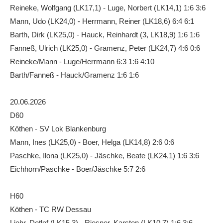
Reineke, Wolfgang (LK17,1) - Luge, Norbert (LK14,1) 1:6 3:6
Die Fotos
Mann, Udo (LK24,0) - Herrmann, Reiner (LK18,6) 6:4 6:1
MANNSCHAFTEN
Barth, Dirk (LK25,0) - Hauck, Reinhardt (3, LK18,9) 1:6 1:6
Fanneß, Ulrich (LK25,0) - Gramenz, Peter (LK24,7) 4:6 0:6
Punktspiele
Reineke/Mann - Luge/Herrmann 6:3 1:6 4:10
Punktspiele Wintersaison 2025/2026
Barth/Fanneß - Hauck/Gramenz 1:6 1:6
Erwachsene
20.06.2026
Jugend
D60
TRAINING
Köthen - SV Lok Blankenburg
Trainingszeiten
Mann, Ines (LK25,0) - Boer, Helga (LK14,8) 2:6 0:6
Paschke, Ilona (LK25,0) - Jäschke, Beate (LK24,1) 1:6 3:6
Trainer
Eichhorn/Paschke - Boer/Jäschke 5:7 2:6
Platz buchen
H60
Kinder- und Jugendtraining
Köthen - TC RW Dessau
EVENTS & TURNIERE
Liehr, Detlef (LK15,3) - Riesner, Karsten (LK10,7) 1:6 3:6