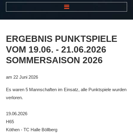
HOME
NEWS
ERGEBNIS
PUNKTSPIELE
VEREIN
VOM
19.06.
-
21.06.2026
Der Vorstand
SOMMERSAISON
2026
Das Clubhaus
Die Tennisanlage
am 22 Juni 2026
Mitgliedschaft
Es waren 5 Mannschaften im Einsatz, alle Punktspiele wurden
Downloads
verloren.
Bespannungsservice
19.06.2026
Die Geschichte
H65
Köthen - TC Halle Böllberg
Die Sponsoren