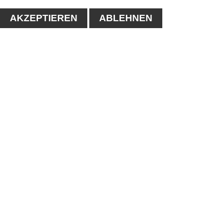
AKZEPTIEREN
ABLEHNEN
KONTAKT
1. Tennisclub-Köthen e.V.
Naumanstraße 4A
06366 Köthen
Tel.: 03496/556683
E-mail:
info@tc-koethen.de
IMPRESSUM
-
DATENSCHUTZERKLÄRUNG