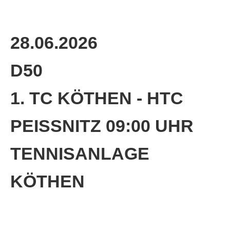
Die Fotos
MANNSCHAFTEN
28.06.2026
Punktspiele
D50
Punktspiele Wintersaison 2025/2026
Erwachsene
1. TC KÖTHEN - HTC
Jugend
PEISSNITZ 09:00 UHR T
TRAINING
Trainingszeiten
ENNISANLAGE K
Trainer
ÖTHEN
Platz buchen
Kinder- und Jugendtraining
EVENTS & TURNIERE