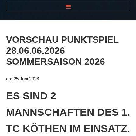
HOME
NEWS
VORSCHAU
PUNKTSPIEL
VEREIN
28.06.06.2026
Der Vorstand
SOMMERSAISON
2026
Das Clubhaus
Die Tennisanlage
am 25 Juni 2026
Mitgliedschaft
ES SIND 2
Downloads
MANNSCHAFTEN DES 1.
Bespannungsservice
Die Geschichte
TC KÖTHEN IM EINSATZ.
Die Sponsoren