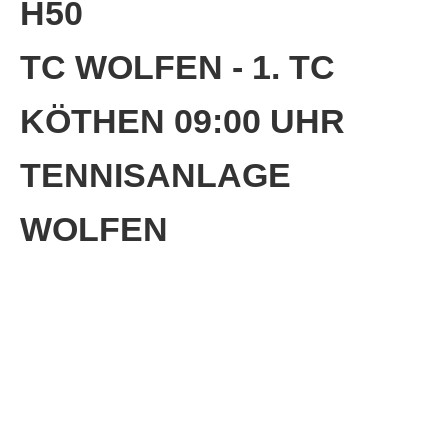
H50
Anhalt Open Senioren
4-Städte-Turnier
TC WOLFEN - 1. TC
Unternehmer-Cup 2026
KÖTHEN 09:00 UHR
5. Kreismeisterschaften Anhalt Bitterfeld Kinder und
Jugend 2026
TENNISANLAGE
Vereinsturniere 2026
WOLFEN