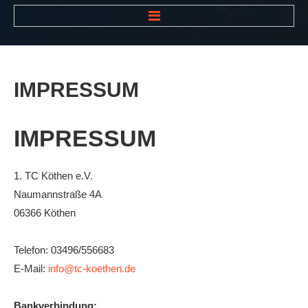
HOME
NEWS
IMPRESSUM
VEREIN
Der Vorstand
IMPRESSUM
Das Clubhaus
Die Tennisanlage
1. TC Köthen e.V.
Naumannstraße 4A
Mitgliedschaft
06366 Köthen
Downloads
Bespannungsservice
Telefon: 03496/556683
E-Mail:
info@tc-koethen.de
Die Geschichte
Die Sponsoren
Bankverbindung: