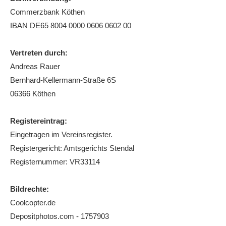
Commerzbank Köthen
Die Fotos
IBAN DE65 8004 0000 0606 0602 00
MANNSCHAFTEN
Punktspiele
Vertreten durch:
Andreas Rauer
Punktspiele Wintersaison 2025/2026
Bernhard-Kellermann-Straße 6S
Erwachsene
06366 Köthen
Jugend
Registereintrag:
TRAINING
Eingetragen im Vereinsregister.
Trainingszeiten
Registergericht: Amtsgerichts Stendal
Trainer
Registernummer: VR33114
Platz buchen
Bildrechte:
Kinder- und Jugendtraining
Coolcopter.de
Depositphotos.com - 1757903
EVENTS & TURNIERE