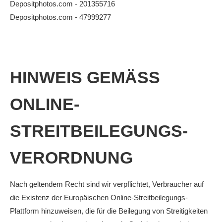
Depositphotos.com - 201355716
Anhalt Open Senioren
Depositphotos.com - 47999277
4-Städte-Turnier
Unternehmer-Cup 2026
5. Kreismeisterschaften Anhalt Bitterfeld Kinder und
HINWEIS GEMÄSS O
Jugend 2026
Vereinsturniere 2026
NLINE-S
TREITBEILEGUNGS-V
ERORDNUNG
Nach geltendem Recht sind wir verpflichtet, Verbraucher auf
die Existenz der Europäischen Online-Streitbeilegungs-
Plattform hinzuweisen, die für die Beilegung von Streitigkeiten