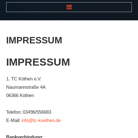
HOME
NEWS
IMPRESSUM
VEREIN
Der Vorstand
IMPRESSUM
Das Clubhaus
Die Tennisanlage
1. TC Köthen e.V.
Naumannstraße 4A
Mitgliedschaft
06366 Köthen
Downloads
Bespannungsservice
Telefon: 03496/556683
E-Mail:
info@tc-koethen.de
Die Geschichte
Die Sponsoren
Bankverbindung: