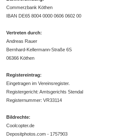
Commerzbank Köthen
Die Fotos
IBAN DE65 8004 0000 0606 0602 00
MANNSCHAFTEN
Punktspiele
Vertreten durch:
Andreas Rauer
Punktspiele Wintersaison 2025/2026
Bernhard-Kellermann-Straße 6S
Erwachsene
06366 Köthen
Jugend
Registereintrag:
TRAINING
Eingetragen im Vereinsregister.
Trainingszeiten
Registergericht: Amtsgerichts Stendal
Trainer
Registernummer: VR33114
Platz buchen
Bildrechte:
Kinder- und Jugendtraining
Coolcopter.de
Depositphotos.com - 1757903
EVENTS & TURNIERE