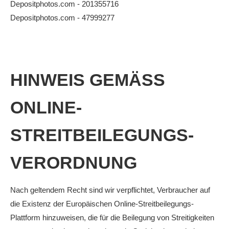
Depositphotos.com - 201355716
Anhalt Open Senioren
Depositphotos.com - 47999277
4-Städte-Turnier
Unternehmer-Cup 2026
5. Kreismeisterschaften Anhalt Bitterfeld Kinder und
HINWEIS GEMÄSS O
Jugend 2026
Vereinsturniere 2026
NLINE-S
TREITBEILEGUNGS-V
ERORDNUNG
Nach geltendem Recht sind wir verpflichtet, Verbraucher auf
die Existenz der Europäischen Online-Streitbeilegungs-
Plattform hinzuweisen, die für die Beilegung von Streitigkeiten