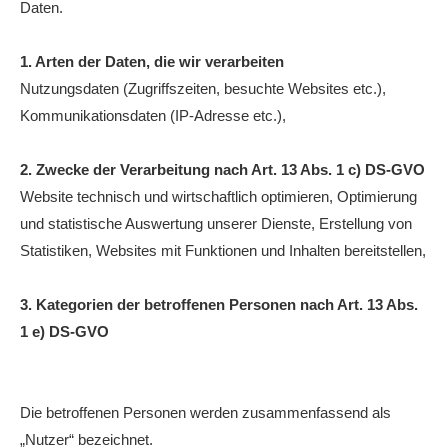
Daten.
Anhalt Open Senioren
4-Städte-Turnier
1. Arten der Daten, die wir verarbeiten
Nutzungsdaten (Zugriffszeiten, besuchte Websites etc.),
Unternehmer-Cup 2026
Kommunikationsdaten (IP-Adresse etc.),
5. Kreismeisterschaften Anhalt Bitterfeld Kinder und
Jugend 2026
2. Zwecke der Verarbeitung nach Art. 13 Abs. 1 c) DS-GVO
Website technisch und wirtschaftlich optimieren, Optimierung
Vereinsturniere 2026
und statistische Auswertung unserer Dienste, Erstellung von
Statistiken, Websites mit Funktionen und Inhalten bereitstellen,
3. Kategorien der betroffenen Personen nach Art. 13 Abs.
1 e) DS-GVO
Die betroffenen Personen werden zusammenfassend als
„Nutzer“ bezeichnet.