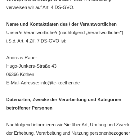
verweisen wir auf Art. 4 DS-GVO.
Die Fotos
MANNSCHAFTEN
Name und Kontaktdaten des / der Verantwortlichen
Punktspiele
Unser/e Verantwortliche/r (nachfolgend „Verantwortlicher“)
i.S.d. Art. 4 Zif. 7 DS-GVO ist:
Punktspiele Wintersaison 2025/2026
Erwachsene
Andreas Rauer
Hugo-Junkers-Straße 43
Jugend
06366 Köthen
TRAINING
E-Mail-Adresse: info@tc-koethen.de
Trainingszeiten
Trainer
Datenarten, Zwecke der Verarbeitung und Kategorien
betroffener Personen
Platz buchen
Kinder- und Jugendtraining
Nachfolgend informieren wir Sie über Art, Umfang und Zweck
der Erhebung, Verarbeitung und Nutzung personenbezogener
EVENTS & TURNIERE