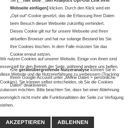
Sie
[__hier bitte__den Analytics Opt-Out Link Ihrer
Webseite einfügen]
klicken. Durch den Klick wird ein
„Opt-out“-Cookie gesetzt, das die Erfassung Ihrer Daten
beim Besuch dieser Webseite zukünftig verhindert.
Dieses Cookie gilt nur für unsere Webseite und Ihren
aktuellen Browser und hat nur solange Bestand bis Sie
Ihre Cookies löschen. In dem Falle müssten Sie das
Cookie erneut setzen.
Wir nutzen Cookies auf unserer Website. Einige von ihnen sind
essenziell für den Betrieb der Seite, während andere uns helfen,
•Die
geräteübergreifende Nutzeranalyse
können Sie in
diese Website und die Nutzererfahrung zu verbessern (Tracking
Ihrem Google-Account unter „Meine Daten > persönliche
Cookies). Sie können selbst entscheiden, ob Sie die Cookies
Daten“ deaktivieren.
zulassen möchten. Bitte beachten Sie, dass bei einer Ablehnung
womöglich nicht mehr alle Funktionalitäten der Seite zur Verfügung
stehen.
AKZEPTIEREN
ABLEHNEN
Google Maps