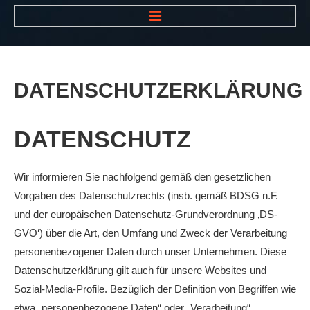
HOME
NEWS
DATENSCHUTZERKLÄRUNG
VEREIN
Der Vorstand
DATENSCHUTZ
Das Clubhaus
Die Tennisanlage
Wir informieren Sie nachfolgend gemäß den gesetzlichen
Vorgaben des Datenschutzrechts (insb. gemäß BDSG n.F.
Mitgliedschaft
und der europäischen Datenschutz-Grundverordnung ‚DS-
Downloads
GVO‘) über die Art, den Umfang und Zweck der Verarbeitung
Bespannungsservice
personenbezogener Daten durch unser Unternehmen. Diese
Datenschutzerklärung gilt auch für unsere Websites und
Die Geschichte
Sozial-Media-Profile. Bezüglich der Definition von Begriffen wie
Die Sponsoren
etwa „personenbezogene Daten“ oder „Verarbeitung“