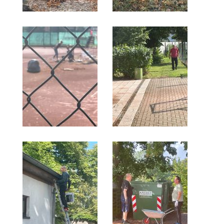
Die Fotos
MANNSCHAFTEN
Punktspiele
Punktspiele Wintersaison 2025/2026
Erwachsene
Jugend
TRAINING
Trainingszeiten
Trainer
Platz buchen
Kinder- und Jugendtraining
EVENTS & TURNIERE