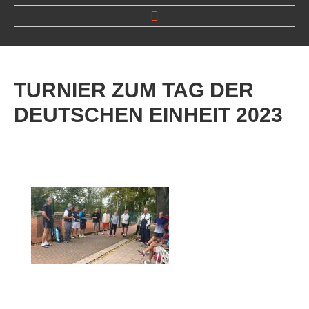
HOME
NEWS
TURNIER
ZUM
TAG
DER
VEREIN
DEUTSCHEN
EINHEIT
2023
Der Vorstand
Das Clubhaus
Die Tennisanlage
Mitgliedschaft
Downloads
Bespannungsservice
Die Geschichte
Die Sponsoren