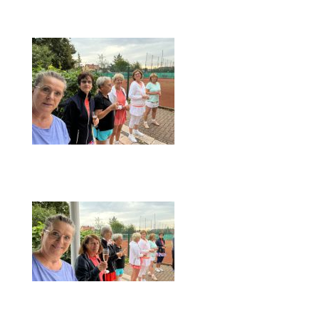
Die Fotos
MANNSCHAFTEN
Punktspiele
Punktspiele Wintersaison 2025/2026
Erwachsene
Jugend
TRAINING
Trainingszeiten
Trainer
Platz buchen
Kinder- und Jugendtraining
EVENTS & TURNIERE